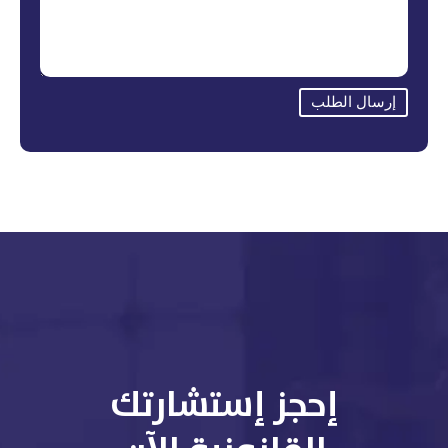
إرسال الطلب
إحجز إستشارتك