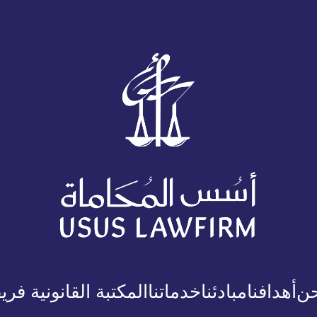
حن
أهدافنا
مبادئنا
خدماتنا
المكتبة القانونية
فريق