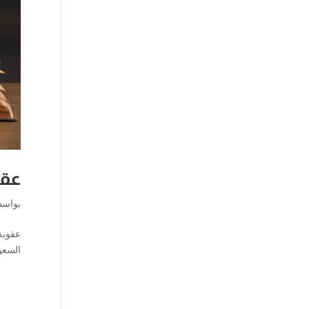
عقو
بواس
عقوبة 
السعود