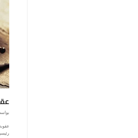
عقو
بواس
عقوبة
رئيسي