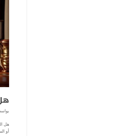
هل 
بواس
هل الح
أو ال