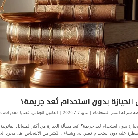
الحيازة بدون استخدام تُعد جريمة؟
طة
شركة اسس للمحاماة
|
مايو 17, 2026
|
القانون الجنائي
,
قضايا مخدرات
,
م
يازة بدون استخدام تُعد جريمة؟ تُعد مسألة الحيازة من أكثر المسائل القانونية
سيطرة عليه دون استخدام فعلي له. ويتساءل الكثير من الأشخاص: هل مجرد الحيا