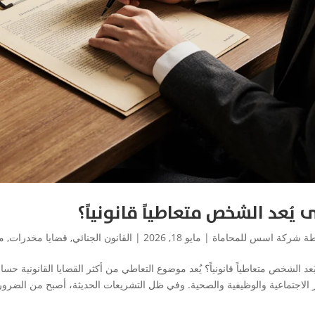
 يُعد الشخص متعاطياً قانونياً؟
طة
شركة اسس للمحاماة
|
مايو 18, 2026
|
القانون الجنائي
,
قضايا مخدرات
,
م
عد الشخص متعاطياً قانونياً؟ يُعد موضوع التعاطي من أكثر القضايا القانونية حساسي
ار الاجتماعية والوظيفية والصحية. وفي ظل التشريعات الحديثة، أصبح من الضروري