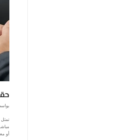
حقو
بواس
تمثل 
مباشر
أو مع