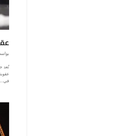
عقو
بواس
تُعد 
عقوبته
في...