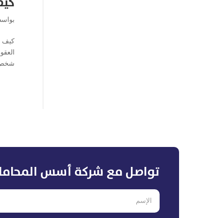
كيف
بواس
كيف ي
العقو
شخص ل
تواصل مع شركة أسس المحاما