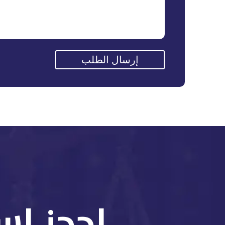
إرسال الطلب
إحجز إس