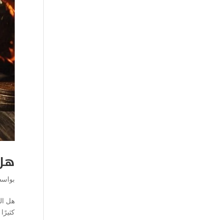
هل 
بواس
هل ال
كثيرً