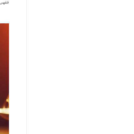
فقهي،