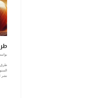
طرق
بواس
طرق ت
السنو
نشر ا