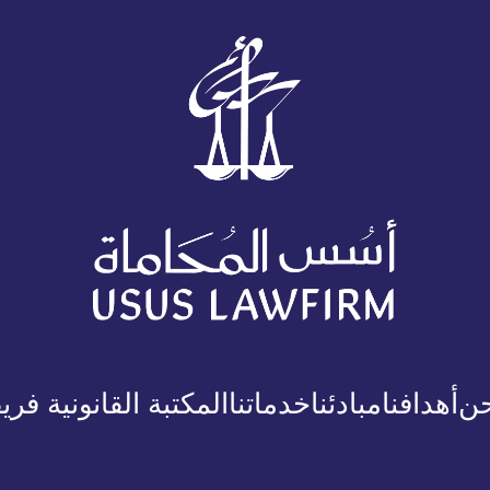
حن
أهدافنا
مبادئنا
خدماتنا
المكتبة القانونية
فريق