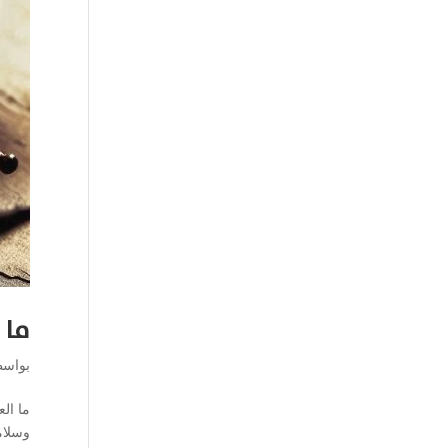
ما 
بواس
ما ال
وسلامة