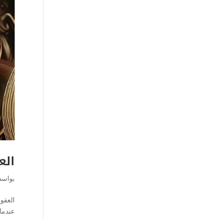
الع
بواس
العقو
عندما 