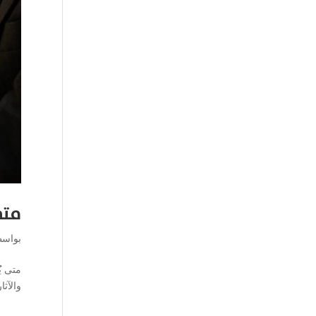
متى
بواس
متى يُ
والآث