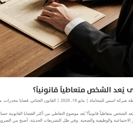
 يُعد الشخص متعاطياً قانونياً؟
طة
شركة اسس للمحاماة
|
مايو 18, 2026
|
القانون الجنائي
,
قضايا مخدرات
,
م
عد الشخص متعاطياً قانونياً؟ يُعد موضوع التعاطي من أكثر القضايا القانونية حساسي
ار الاجتماعية والوظيفية والصحية. وفي ظل التشريعات الحديثة، أصبح من الضروري