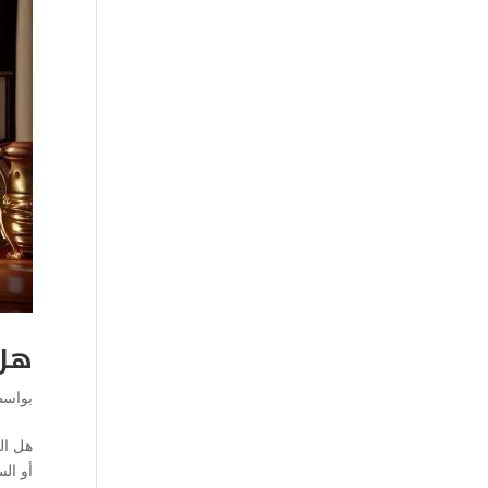
هل 
بواس
هل الح
أو ال