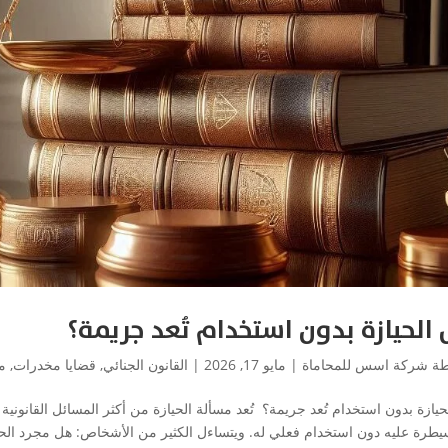
الحيازة بدون استخدام تُعد جريمة؟
طة
شركة اسس للمحاماة
|
مايو 17, 2026
|
القانون الجنائي
,
قضايا مخدرات
,
م
يازة بدون استخدام تُعد جريمة؟ تُعد مسألة الحيازة من أكثر المسائل القانونية
سيطرة عليه دون استخدام فعلي له. ويتساءل الكثير من الأشخاص: هل مجرد الحيا