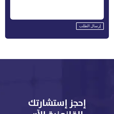
إرسال الطلب
إحجز إستشارتك