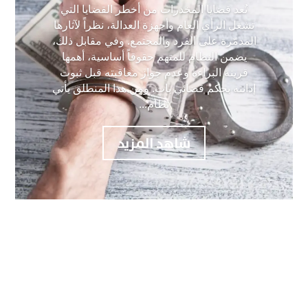
تُعد قضايا المخدرات من أخطر القضايا التي
تشغل الرأي العام وأجهزة العدالة، نظراً لآثارها
المدمّرة على الفرد والمجتمع. وفي مقابل ذلك،
يضمن النظام للمتهم حقوقاً أساسية، أهمها
قرينة البراءة وعدم جواز معاقبته قبل ثبوت
إدانته بحكم قضائي بات. ومن هذا المنطلق يأتي
نظام...
شاهد المزيد