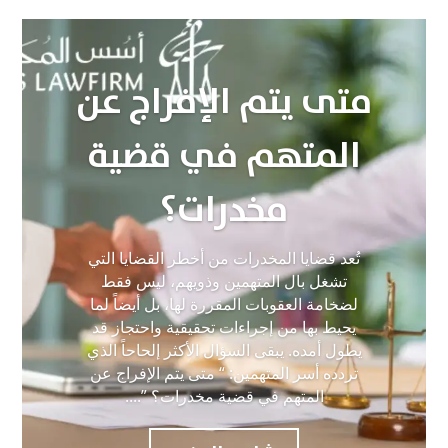
متى يتم الإفراج عن
المتهم في قضية
مخدرات؟
تُعد قضايا المخدرات من أخطر القضايا التي
تشغل بال المتهمين وذويهم، ليس فقط
لضخامة العقوبات المقررة لها، بل أيضاً لما
يحيط بها من إجراءات تحقيقية واحتجاز قد
يطول أمده. يبقى السؤال الأكثر إلحاحاً الذي
تردده أسر المتهمين: “ متى يتم الإفراج عن
المتهم في قضية مخدرات؟ ”....