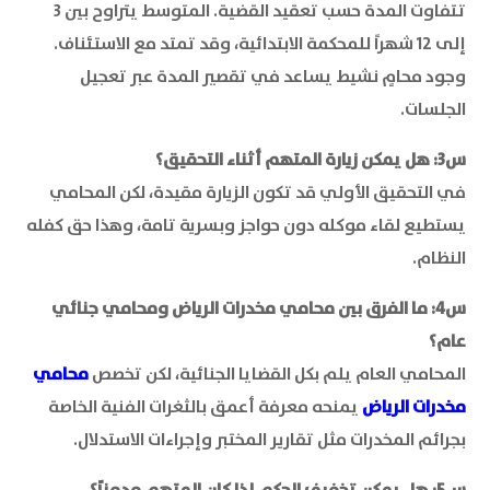
تتفاوت المدة حسب تعقيد القضية. المتوسط يتراوح بين 3
إلى 12 شهراً للمحكمة الابتدائية، وقد تمتد مع الاستئناف.
وجود محامٍ نشيط يساعد في تقصير المدة عبر تعجيل
الجلسات.
س3: هل يمكن زيارة المتهم أثناء التحقيق؟
في التحقيق الأولي قد تكون الزيارة مقيدة، لكن المحامي
يستطيع لقاء موكله دون حواجز وبسرية تامة، وهذا حق كفله
النظام.
س4: ما الفرق بين محامي مخدرات الرياض ومحامي جنائي
عام؟
المحامي العام يلم بكل القضايا الجنائية، لكن تخصص
محامي
مخدرات الرياض
يمنحه معرفة أعمق بالثغرات الفنية الخاصة
بجرائم المخدرات مثل تقارير المختبر وإجراءات الاستدلال.
س5: هل يمكن تخفيف الحكم إذا كان المتهم مدمناً؟