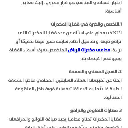
اختيار المحامي المناسب هو قرار مصيري. إليك معايير
أساسية:
1.التخصص والخبرة في قضايا المخدرات
لا تكتفِ بمحامٍ عام. اسأله عن عدد قضايا المخدرات التي
ترافع فيها، وتفاصيل أحكام سابقة حقق فيها تخفيفًا أو
براءة.
محامي مخدرات الرياض
المتخصص يعرف أسماء القضاة
وميولهم الاجتهادية.
2. السجل المهني والسمعة
ابحث عن تقييمات العملاء السابقين. المحامي صاحب السمعة
الطيبة غالباً ما يملك علاقات مهنية قوية داخل المنظومة
القضائية.
3. مهارات التفاوض والترافع
قضايا المخدرات تحتاج محامياً يجيد صياغة اللوائح والمرافعات
الشفوية، ويتمتع بجرأة في الطعن على أدلة النيابة.