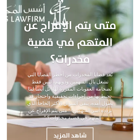
متى يتم الإفراج عن
المتهم في قضية
مخدرات؟
تُعد قضايا المخدرات من أخطر القضايا التي
تشغل بال المتهمين وذويهم، ليس فقط
لضخامة العقوبات المقررة لها، بل أيضاً لما
يحيط بها من إجراءات تحقيقية واحتجاز قد
يطول أمده. يبقى السؤال الأكثر إلحاحاً الذي
تردده أسر المتهمين: “ متى يتم الإفراج عن
المتهم في قضية مخدرات؟ ”....
شاهد المزيد