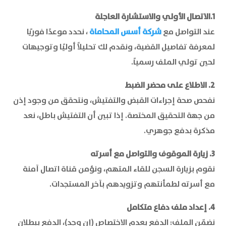
1.الاتصال الأولي والاستشارة العاجلة
عند التواصل مع
شركة أسس المحاماة
، نحدد موعدًا فوريًا
لمعرفة تفاصيل القضية، ونقدم لك تحليلاً أوليًا وتوجيهات
لحين تولي الملف رسمياً.
2. الاطلاع على محضر الضبط
نفحص صحة إجراءات القبض والتفتيش، ونتحقق من وجود إذن
من جهة التحقيق المختصة. إذا تبين أن التفتيش باطل، نعد
مذكرة بدفع جوهري.
3. زيارة الموقوف والتواصل مع أسرته
نقوم بزيارة السجن للقاء المتهم، ونؤمن قناة اتصال آمنة
مع أسرته لطمأنتهم وتزويدهم بآخر المستجدات.
4. إعداد ملف دفاع متكامل
نضمّن الملف: الدفع بعدم الاختصاص (إن وجد)، الدفع ببطلان