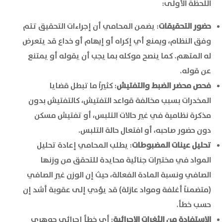
اللحظة الأولى:
حضور التحقيقات
: يضمن المحامي أن إجراءات التحقيق تتم
وفق النظام، ويمنع أي إكراه أو إيهام أو خداع قد يتعرض
له المتهم. كما ينصح موكله بما يجب أن يقوله أو يمتنع
عن قوله.
فحص محضر الضبط والتفتيش
: كثيراً ما تبطل قضايا
المخدرات بسبب مخالفة قواعد التفتيش، كالتفتيش بدون
مذكرة نظامية في غير حالات التلبس، أو تفتيش مسكن
دون حضور صاحبه، أو افتعال حالة التلبس.
تحليل عينات المضبوطات
: يطلب المحامي إعادة تحليل
المواد في مختبرات جنائية محايدة للتحقق من وزنها
الصافي ونسبة المادة الفعالة، حيث إن الوزن غير الصافي
(متضمناً أغلفة ومواد عازلة) قد يؤدي إلى عقوبة أشد إن
حسب خطأ.
الاستفادة من الثغرات الإجرائية
: أي خطأ إجرائي جوهري