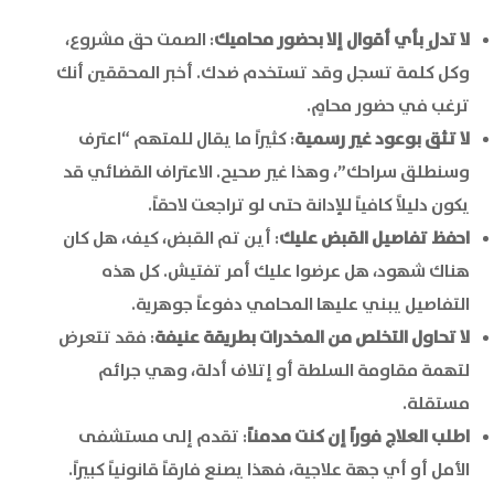
لا تدلِ بأي أقوال إلا بحضور محاميك
: الصمت حق مشروع،
وكل كلمة تسجل وقد تستخدم ضدك. أخبر المحققين أنك
ترغب في حضور محامٍ.
لا تثق بوعود غير رسمية
: كثيراً ما يقال للمتهم “اعترف
وسنطلق سراحك”، وهذا غير صحيح. الاعتراف القضائي قد
يكون دليلاً كافياً للإدانة حتى لو تراجعت لاحقاً.
احفظ تفاصيل القبض عليك
: أين تم القبض، كيف، هل كان
هناك شهود، هل عرضوا عليك أمر تفتيش. كل هذه
التفاصيل يبني عليها المحامي دفوعاً جوهرية.
لا تحاول التخلص من المخدرات بطريقة عنيفة
: فقد تتعرض
لتهمة مقاومة السلطة أو إتلاف أدلة، وهي جرائم
مستقلة.
اطلب العلاج فوراً إن كنت مدمناً
: تقدم إلى مستشفى
الأمل أو أي جهة علاجية، فهذا يصنع فارقاً قانونياً كبيراً.