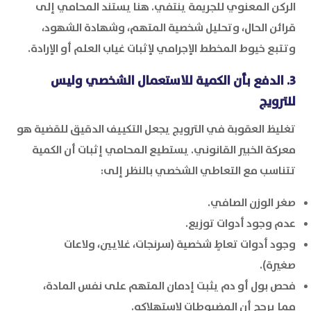
الركن المعنوي للجريمة ينتفي. هنا يستند المحامي إلى
قرائن الحال، وتحليل شخصية المتهم، وشهادة الشهود،
وتتبع خيوط المخطط الإجرامي لإثبات غياب العلم أو الإرادة.
3. الدفع بأن الكمية للاستعمال الشخصي وليس
للترويج
تغليظ العقوبة في الترويج يجعل التكييف الدقيق للقضية هو
معركة الخبير القانوني. يستطيع المحامي إثبات أن الكمية
تتناسب مع التعاطي الشخصي بالنظر إلى:
صغر الوزن الصافي.
عدم وجود أدوات توزيع.
وجود أدوات تعاطٍ شخصية (سرنجات، غلايين، ولاعات
صغيرة).
فحص بول أو دم يثبت إدمان المتهم على نفس المادة،
مما يرجح أن المضبوطات لاستهلاكه.