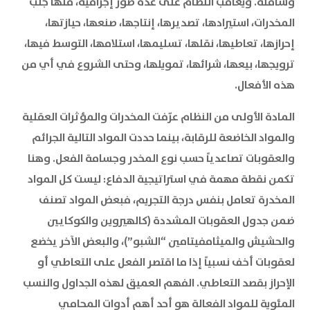
وشاملة. ويعاقب النظام على عدة صور إجرامية، منها جلب
المخدرات، استيرادها، تصديرها، إنتاجها، صنعها، حيازتها،
إحرازها، تعاطيها، نقلها، تسليمها، استلامها، التوسط فيها،
ترويجها، بيعها، شرائها، تمويلها، وحتى الشروع في أي من
هذه الأفعال.
المادة الأولى من النظام عرّفت المخدرات والمؤثرات العقلية
والمواد الخاضعة للرقابة، بينما حددت المواد التالية الجرائم
والعقوبات تصاعدياً حسب نوع المخدر وجسامة الفعل. وهنا
تكمن نقطة مهمة في استراتيجية الدفاع: ليست كل المواد
المخدرة تعامل بنفس درجة التجريم، فبعض المواد تصنف
ضمن جدول العقوبات المشددة (كالهيروين والكوكايين
والحشيش والميثامفيتامين “الشبو”)، والبعض الآخر يخضع
لعقوبات أخف نسبياً إذا ما اقتصر الفعل على التعاطي أو
الإحراز بقصد التعاطي. الفهم العميق لهذه الجداول والنسب
المئوية للمواد الفعالة هو أحد أهم أدوات المحامي