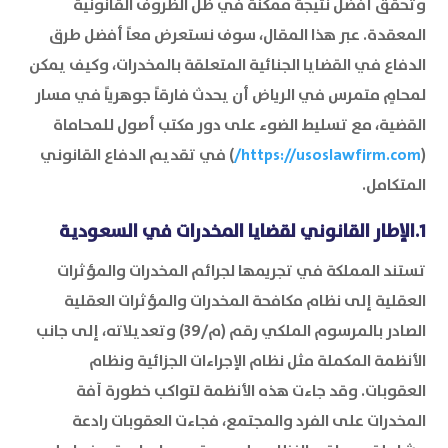
وتحقق أفضل نتيجة ممكنة في ظل الظروف القانونية
المعقدة. عبر هذا المقال، سوف نستعرض معاً أفضل طرق
الدفاع في القضايا الجنائية المتعلقة بالمخدرات، وكيف يمكن
لمحامٍ متمرس في الرياض أن يحدث فارقاً جوهرياً في مسار
القضية، مع تسليط الضوء على دور مكتب أصول للمحاماة
(
https://usoslawfirm.com/
) في تقديم الدفاع القانوني
المتكامل.
1.
الإطار القانوني لقضايا المخدرات في السعودية
تستند المملكة في تجريمها لجرائم المخدرات والمؤثرات
العقلية إلى نظام مكافحة المخدرات والمؤثرات العقلية
الصادر بالمرسوم الملكي رقم (م/39) وتعديلاته، إلى جانب
الأنظمة المكملة مثل نظام الإجراءات الجزائية ونظام
العقوبات. وقد جاءت هذه الأنظمة لتواكب خطورة آفة
المخدرات على الفرد والمجتمع، فجاءت العقوبات رادعة