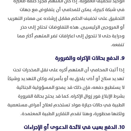
الوحيد لتخفيف العقوبة. إذا كان المتهم مجرد حلقة صغيرة
في شبكة كبيرة، يمكن للمحامي أن يتفاوض مع جهات
التحقيق على تخفيف الحكم مقابل إرشاده عن مصادر التهريب
أو المروجين الرئيسيين. هذه التفاوضات تحتاج إلى حذر
ودراية حتى لا تتحول إلى اعترافات تضر المتهم أكثر مما
تنفعه.
9. الدفع بحالات الإكراه والضرورة
إذا أثبت المحامي أن المتهم أُكره على نقل المخدرات تحت
تهديد سلاح أو أذى يلحق به أو بأسرته، وكان التهديد وشيكاً
لا يستطيع دفعه، فإن ذلك قد يمحو المسؤولية الجنائية
بشرط الإبلاغ فور زوال الإكراه. كما قد يحتج بحالة الضرورة
الطبية في حالات حيازة مواد تستخدم لعلاج أمراض مستعصية
ولكنها محظورة، وهنا تقدم التقارير الطبية المعتمدة.
10. الدفع بعيب في لائحة الدعوى أو الإجراءات