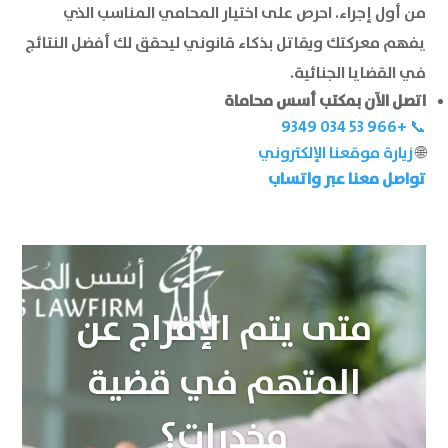
من أول إجراء. احرص على اختيار المحامي المناسب الذي
يفهم معركتك ويقاتل بذكاء قانوني ليحقق لك أفضل النتائج
في القضايا الجنائية.
اتصل الآن بمكتب أسس محاماة
📞 ‏+966 53 034 9349‏
🌐
زيارة موقعنا الإلكتروني
تواصل معنا عبر واتساب
متى يتم الإفراج عن
المتهم في قضية
مخدرات؟