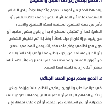
1. الدفع ببطلان إجراءات القبض والتفتيش
يعد هذا الدفع من أقوى الدفوع وأكثرها نجاحاً. ينص النظام
السعودي على أن التفتيش لا يكون إلا في حالات التلبس أو
بأمر من جهة التحقيق المختصة (هيئة التحقيق والادعاء
العام)، كما أن تفتيش المسكن لا بد أن يكون بحضور صاحبه أو
من ينيبه، وإلا كان الإجراء باطلاً. أيضاً، إذا تم تفتيش الشخص
دون مبرر نظامي وعُثر على مخدرات، يمكن للمحامي الدفع
بأن الدليل مستمد من إجراء باطل، مما يؤدي إلى استبعاده
من أوراق القضية. وقد قضت محاكم التمييز ودوائر الاستئناف
بنقض أحكام إدانة كاملة لهذا السبب.
2. الدفع بعدم توفر القصد الجنائي
في جرائم الجلب والترويج، يفترض النظام علماً وإرادة، ولكن
إذا كان المتهم لا يعلم أن الحقيبة التي يحملها تحتوي على
مخدرات، أو تم استغلاله دون علمه، أو أُكره على نقلها، فإن