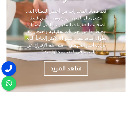
تُعد قضايا المخدرات من أخطر القضايا التي
تشغل بال المتهمين وذويهم، ليس فقط
لضخامة العقوبات المقررة لها، بل أيضاً لما
يحيط بها من إجراءات تحقيقية واحتجاز قد
يطول أمده. يبقى السؤال الأكثر إلحاحاً الذي
تردده أسر المتهمين: “ متى يتم الإفراج عن
المتهم في قضية مخدرات؟ ”....
شاهد المزيد