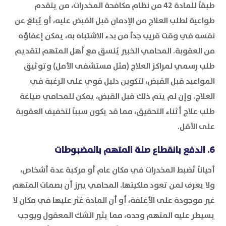
طبقاً للمادة 42 من نظام مكافحة المخدرات، من يتقدم
طواعية لطلب العلاج من الإدمان قبل القبض عليه، أو يُبلغ عن
نفسه في وقت قريب جداً من بدء الاشتباه به، يمكن إعفاؤه
من العقوبة. المحامي الخبير يُنسق مع أهل المتهم لتقديم
طلب رسمي لمراكز العلاج (مثل مستشفى الأمل) وتوثيق
المواعيد قبل القبض، لتكوين دليل قوي على الرغبة في
العلاج. وإن لم يتم ذلك قبل القبض، يمكن للمحامي صياغة
طلب علاج أثناء التحقيق، مما قد يكون سبباً لتخفيف العقوبة
على الأقل.
6. الدفع بانقطاع صلة المتهم بالمضبوطات
أحياناً تُضبط المخدرات في مكان عام أو مركبة عدة أشخاص،
ولا يعرف لمن تعود ملكيتها. المحامي يبرز أن بصمات المتهم
غير موجودة على الأغلفة، أو أن المادة عُثر عليها في مكان لا
يسيطر عليه المتهم وحده، مما يثير الشك المعقول ويوجب