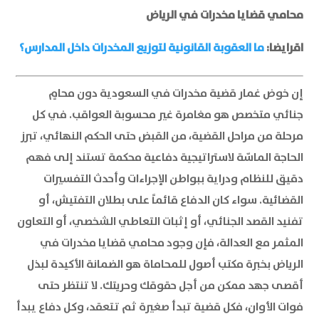
محامي قضايا مخدرات في الرياض
اقرايضا:
ما العقوبة القانونية لتوزيع المخدرات داخل المدارس؟
إن خوض غمار قضية مخدرات في السعودية دون محامٍ
جنائي متخصص هو مغامرة غير محسوبة العواقب. في كل
مرحلة من مراحل القضية، من القبض حتى الحكم النهائي، تبرز
الحاجة الماسّة لاستراتيجية دفاعية محكمة تستند إلى فهم
دقيق للنظام ودراية ببواطن الإجراءات وأحدث التفسيرات
القضائية. سواء كان الدفاع قائماً على بطلان التفتيش، أو
تفنيد القصد الجنائي، أو إثبات التعاطي الشخصي، أو التعاون
المثمر مع العدالة، فإن وجود محامي قضايا مخدرات في
الرياض بخبرة مكتب أصول للمحاماة هو الضمانة الأكيدة لبذل
أقصى جهد ممكن من أجل حقوقك وحريتك. لا تنتظر حتى
فوات الأوان، فكل قضية تبدأ صغيرة ثم تتعقد، وكل دفاع يبدأ