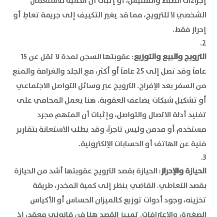
إجراءات الضبط والتفتيش، أو إثبات أن الكمية للاستعمال
الشخصي لا للترويج، مما قد يغير التكييف إلى جريمة تعاطٍ أو
إحراز فقط.
الترويج والبيع والتوزيع
: عقوبتها السجن لمدة لا تقل عن 15
عاماً وقد تصل إلى 25 عاماً أو أكثر، مع الجلد والغرامة والمنع
من السفر بعد الإفراج. الترويج عبر وسائل التواصل الاجتماعي
أو تشكيل شبكات يضاعف العقوبة. هنا يعمل المحامي على
تفنيد أدلة الاتصال والتواصل، وإثبات أن المتهم مجرد
مستخدم أو مدمن وليس تاجراً، وقد يطلب الاستعانة بتقارير
فنية عن الهاتف أو الحسابات الإلكترونية.
الحيازة والإحراز
: الحيازة بقصد الترويج عقوبتها أشد من الحيازة
بقصد التعاطي. القاضي ينظر إلى كمية المخدر، طريقة
تخزينه، وجود أدوات توزيع كالميزان الحساس أو الأكياس
الصغيرة، والاعترافات. تمييز القصد هنا فن قانوني معقد، إذ