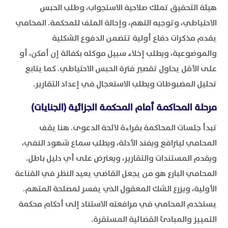
هيئة التحقيق تملك صلاحية الاستجواب، وطلب الحبس
الاحتياطي، وتوجيه التهم، وإحالة الملف للمحكمة. المحامي
يقدم مذكرات دفاع أولية تتضمن الدفوع الشكلية
والموضوعية، ويطلب إخلاء سبيل موكله بكفالة إن أمكن، أو
على الأقل يحاول تقصير فترة الحبس الاحتياطي. كما يتابع
تحليل المضبوطات ويطلب الاستعجال في إعداد التقارير.
مرحلة المحاكمة أمام المحكمة الجزائية (الجنايات)
تبدأ جلسات المحاكمة بقراءة لائحة الدعوى. هنا يقف
المحامي ليترافع ويفند الأدلة، ويطلب سماع شهود النفي،
ويقدم المستندات والتقارير، ويعترض على أي دليل باطل.
المحامي البارع هو من يجعل القاضي يعيد النظر في القناعة
الأولية، ويزرع الشك المعقول الذي يفسر لمصلحة المتهم.
يستخدم المحامي في مرافعته الاستناد إلى أحكام محكمة
التمييز والمبادئ القضائية المستقرة.