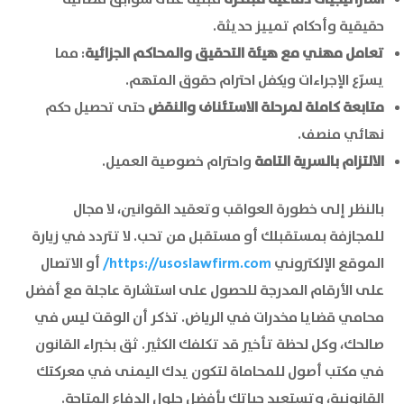
حقيقية وأحكام تمييز حديثة.
تعامل مهني مع هيئة التحقيق والمحاكم الجزائية
: مما
يسرّع الإجراءات ويكفل احترام حقوق المتهم.
متابعة كاملة لمرحلة الاستئناف والنقض
حتى تحصيل حكم
نهائي منصف.
الالتزام بالسرية التامة
واحترام خصوصية العميل.
بالنظر إلى خطورة العواقب وتعقيد القوانين، لا مجال
للمجازفة بمستقبلك أو مستقبل من تحب. لا تتردد في زيارة
الموقع الإلكتروني
https://usoslawfirm.com/
أو الاتصال
على الأرقام المدرجة للحصول على استشارة عاجلة مع أفضل
محامي قضايا مخدرات في الرياض. تذكر أن الوقت ليس في
صالحك، وكل لحظة تأخير قد تكلفك الكثير. ثق بخبراء القانون
في مكتب أصول للمحاماة لتكون يدك اليمنى في معركتك
القانونية، وتستعيد حياتك بأفضل حلول الدفاع المتاحة.