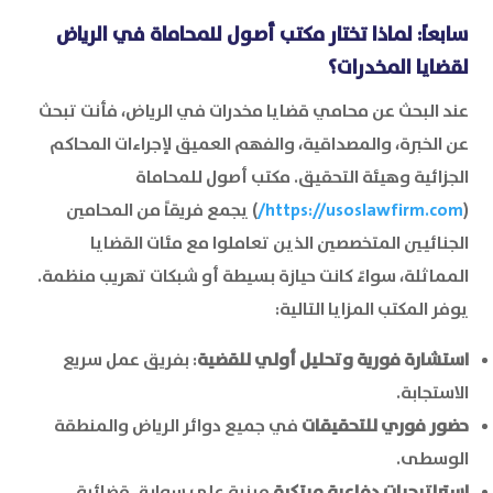
سابعاً: لماذا تختار مكتب أصول للمحاماة في الرياض
لقضايا المخدرات؟
عند البحث عن محامي قضايا مخدرات في الرياض، فأنت تبحث
عن الخبرة، والمصداقية، والفهم العميق لإجراءات المحاكم
الجزائية وهيئة التحقيق. مكتب أصول للمحاماة
(
https://usoslawfirm.com/
) يجمع فريقاً من المحامين
الجنائيين المتخصصين الذين تعاملوا مع مئات القضايا
المماثلة، سواءً كانت حيازة بسيطة أو شبكات تهريب منظمة.
يوفر المكتب المزايا التالية:
استشارة فورية وتحليل أولي للقضية
: بفريق عمل سريع
الاستجابة.
حضور فوري للتحقيقات
في جميع دوائر الرياض والمنطقة
الوسطى.
استراتيجيات دفاعية مبتكرة
مبنية على سوابق قضائية