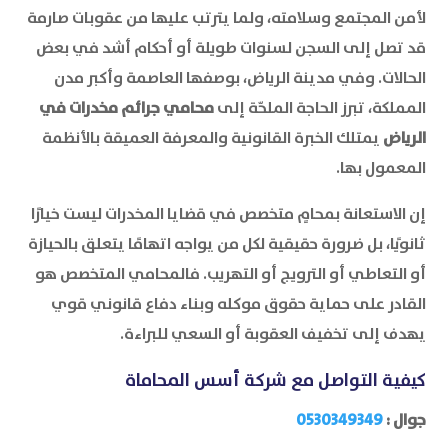
لأمن المجتمع وسلامته، ولما يترتب عليها من عقوبات صارمة
قد تصل إلى السجن لسنوات طويلة أو أحكام أشد في بعض
الحالات. وفي مدينة الرياض، بوصفها العاصمة وأكبر مدن
المملكة، تبرز الحاجة الملحّة إلى
محامي جرائم مخدرات في
الرياض
يمتلك الخبرة القانونية والمعرفة العميقة بالأنظمة
المعمول بها.
إن الاستعانة بمحامٍ متخصص في قضايا المخدرات ليست خيارًا
ثانويًا، بل ضرورة حقيقية لكل من يواجه اتهامًا يتعلق بالحيازة
أو التعاطي أو الترويج أو التهريب. فالمحامي المتخصص هو
القادر على حماية حقوق موكله وبناء دفاع قانوني قوي
يهدف إلى تخفيف العقوبة أو السعي للبراءة.
كيفية التواصل مع شركة أسس المحاماة
جوال :
0530349349