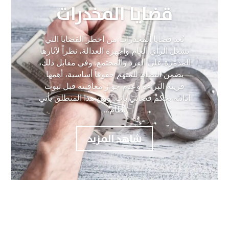
قضايا المخدرات
تُعد قضايا المخدرات من أخطر القضايا التي
تشغل الرأي العام وأجهزة العدالة، نظراً لآثارها
المدمّرة على الفرد والمجتمع. وفي مقابل ذلك،
يضمن النظام للمتهم حقوقاً أساسية، أهمها
قرينة البراءة وعدم جواز معاقبته قبل ثبوت
إدانته بحكم قضائي بات. ومن هذا المنطلق يأتي
نظام...
شاهد المزيد