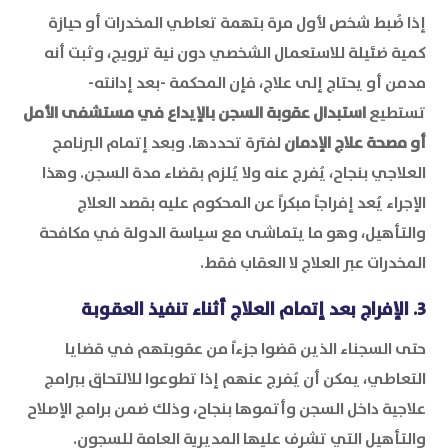
إذا ضُبط شخص لأول مرة بتهمة تعاطي المخدرات أو حيازة
كمية ضئيلة للاستعمال الشخصي دون نية ترويج، وثبت أنه
مدمن أو يحتاج إلى علاج، فإن المحكمة -بعد إدانته-
تستطيع
استبدال عقوبة السجن بالإيداع في مستشفى الأمل
أو مصحة علاج الإدمان
لفترة تحددها. وبعد إتمام البرنامج
العلاجي بنجاح، يُفرج عنه ولا يُلزم بقضاء مدة السجن. وهذا
الإجراء يُعد إفراجاً مبكراً عن المحكوم عليه بقصد العلاج
والتأهيل، وهو ما يتماشى مع سياسة الدولة في مكافحة
المخدرات عبر العلاج لا العقاب فقط.
3. الإفراج بعد إتمام العلاج أثناء تنفيذ العقوبة
حتى السجناء الذين قضوا جزءاً من عقوبتهم في قضايا
التعاطي، يمكن أن يُفرج عنهم إذا تطوعوا للالتحاق ببرامج
علاجية داخل السجن وأتموها بنجاح، وذلك ضمن برامج الإصلاح
والتأهيل التي تشرف عليها المديرية العامة للسجون.