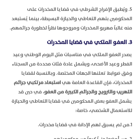
5. ويُطبق الإفراج الشرطي في قضايا المخدرات على
المحكومين بتهم التعاطي والحيازة البسيطة، بينما يُستبعد
منه غالباً مهربو المخدرات ومروجوها نظراً لخطورة جرائمهم.
3. العفو الملكي في قضايا المخدرات
يصدر العفو الملكي في مناسبات مثل اليوم الوطني وعيد
الفطر وعيد الأضحى، ويشمل عادة فئات محددة من السجناء
وفق ضوابط تعلنها الجهات المختصة. وبالنسبة لقضايا
المخدرات، فإن القاعدة العامة هي
استبعاد مرتكبي جرائم
التهريب والترويج والجرائم الكبيرة من العفو
، في حين قد
يشمل العفو بعض المحكومين في قضايا التعاطي والحيازة
للاستعمال الشخصي، خاصة:
1.من لم يسبق لهم الإدانة في قضايا مخدرات.
2. من أمضوا جزءاً كبيراً من محكوميتهم.