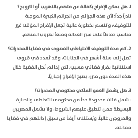
1. هل يمكن الإفراج بكفالة عن متهم بالتهريب أو الترويج؟
نادراً جداً؛ لأن هذه الجرائم من الجرائم الكبيرة الموجبة
للتوقيف، وتتسم بخطورة عالية تجعل الإفراج المؤقت غير
مناسب حفاظاً على سير العدالة ومنعاً لهروب المتهم.
2. كم مدة التوقيف الاحتياطي القصوى في قضايا المخدرات؟
تصل إلى ستة أشهر في الجنايات، وقد تُمدد في ظروف
استثنائية بقرار قضائي مسبب. لكن إذا لم تُحل القضية خلال
هذه المدة دون مبرر، يصبح الإفراج إجبارياً.
3. هل يشمل العفو الملكي محكومي المخدرات؟
يشمل فئات محدودة جداً من محكومي التعاطي والحيازة
البسيطة ممن تنطبق عليهم الشروط، ولا يشمل المهربين
والمروجين غالباً. ويُستثنى أيضاً من سبق إدانتهم في قضايا
مماثلة.