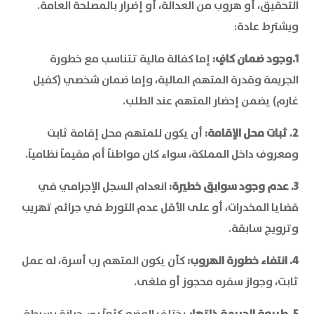
التحقيق، أو هروب من العدالة، أو إضرار بالمصلحة العامة.
ويشترط عادة:
1.وجود ضمان كافٍ:
إما كفالة مالية تتناسب مع خطورة
الجريمة وقدرة المتهم المالية، وإما ضمان شخصي (كفيل
غارم) يضمن إحضار المتهم عند الطلب.
2. ثبات محل الإقامة:
أن يكون للمتهم محل إقامة ثابت
ومعروف داخل المملكة، سواء كان مواطناً أم مقيماً نظامياً.
3. عدم وجود سوابق خطيرة:
انعدام السجل الإجرامي في
قضايا المخدرات، أو على الأقل عدم التورط في جرائم تهريب
وترويج سابقة.
4. انتفاء خطورة الهروب:
كأن يكون المتهم رب أسرة، له عمل
ثابت، وجواز سفره محجوز أو ملغى.
5. طبيعة الجريمة ذاتها:
يختلف الوضع كثيراً بين حيازة بسيطة