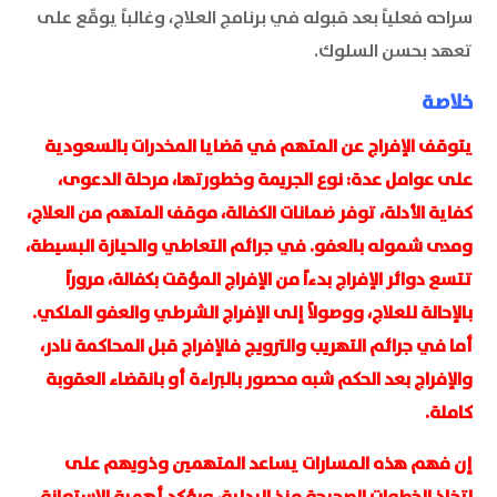
سراحه فعلياً بعد قبوله في برنامج العلاج، وغالباً يوقّع على
تعهد بحسن السلوك.
خلاصة
يتوقف الإفراج عن المتهم في قضايا المخدرات بالسعودية
على عوامل عدة: نوع الجريمة وخطورتها، مرحلة الدعوى،
كفاية الأدلة، توفر ضمانات الكفالة، موقف المتهم من العلاج،
ومدى شموله بالعفو. في جرائم التعاطي والحيازة البسيطة،
تتسع دوائر الإفراج بدءاً من الإفراج المؤقت بكفالة، مروراً
بالإحالة للعلاج، ووصولاً إلى الإفراج الشرطي والعفو الملكي.
أما في جرائم التهريب والترويج فالإفراج قبل المحاكمة نادر،
والإفراج بعد الحكم شبه محصور بالبراءة أو بانقضاء العقوبة
كاملة.
إن فهم هذه المسارات يساعد المتهمين وذويهم على
اتخاذ الخطوات الصحيحة منذ البداية، ويؤكد أهمية الاستعانة