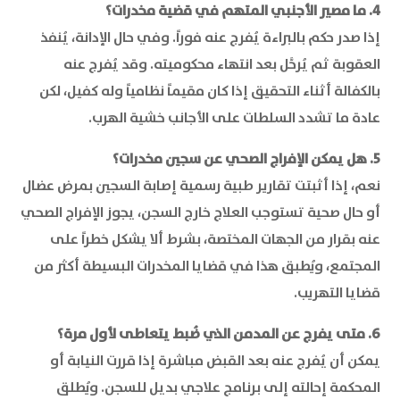
4. ما مصير الأجنبي المتهم في قضية مخدرات؟
إذا صدر حكم بالبراءة يُفرج عنه فوراً. وفي حال الإدانة، يُنفذ
العقوبة ثم يُرحَّل بعد انتهاء محكوميته. وقد يُفرج عنه
بالكفالة أثناء التحقيق إذا كان مقيماً نظامياً وله كفيل، لكن
عادة ما تشدد السلطات على الأجانب خشية الهرب.
5. هل يمكن الإفراج الصحي عن سجين مخدرات؟
نعم، إذا أثبتت تقارير طبية رسمية إصابة السجين بمرض عضال
أو حال صحية تستوجب العلاج خارج السجن، يجوز الإفراج الصحي
عنه بقرار من الجهات المختصة، بشرط ألا يشكل خطراً على
المجتمع، ويُطبق هذا في قضايا المخدرات البسيطة أكثر من
قضايا التهريب.
6. متى يفرج عن المدمن الذي ضُبط يتعاطى لأول مرة؟
يمكن أن يُفرج عنه بعد القبض مباشرة إذا قررت النيابة أو
المحكمة إحالته إلى برنامج علاجي بديل للسجن. ويُطلق