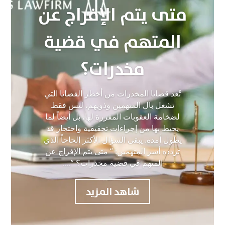
متى يتم الإفراج عن
المتهم في قضية
مخدرات؟
تُعد قضايا المخدرات من أخطر القضايا التي
تشغل بال المتهمين وذويهم، ليس فقط
لضخامة العقوبات المقررة لها، بل أيضاً لما
يحيط بها من إجراءات تحقيقية واحتجاز قد
يطول أمده. يبقى السؤال الأكثر إلحاحاً الذي
تردده أسر المتهمين: “ متى يتم الإفراج عن
المتهم في قضية مخدرات؟ ”....
شاهد المزيد