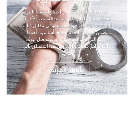
تُعد قضايا المخدرات من أخطر القضايا التي
تشغل الرأي العام وأجهزة العدالة، نظراً لآثارها
المدمّرة على الفرد والمجتمع. وفي مقابل ذلك،
يضمن النظام للمتهم حقوقاً أساسية، أهمها
قرينة البراءة وعدم جواز معاقبته قبل ثبوت
إدانته بحكم قضائي بات. ومن هذا المنطلق يأتي
نظام...
شاهد المزيد