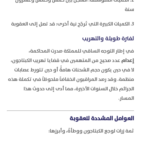
سنة
3. الكميات الكبيرة التي تُرجّح نية أخرى: قد تصل إلى العقوبة
لفترة طويلة والتهريب
في إطار التوجه الساقي للمملكة صدرت المحاكمة،
إعدام
عدد صحيح من المتهمين في قضايا تهريب الكبتاجون،
لا في حين يكون حجم الشحنات هامةًً أو حين تتورط عصابات
منظمة. وقد رصد المراقبون انخفاضاً ملحوظاً في تكملة هذه
الجرائم خلال السنوات الأخيرة، مما أدى إلى حدوث هذا
المسار.
العوامل المشددة للعقوبة
ثمة زرات لوجع الكبتاجون ووطأةً، وأبرزها: