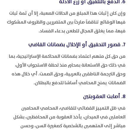
6. الدفع بالتلفيق أو زرع الأدلة
وإن كان إثبات هذا المبلغ من الحالات الصعبة، إلا أن ثمة ثبات
فيها الوقائع تناقضاً صارخاً بين المتضررين والظروف المشكوك
فيها، مما يغلق المجال للطعن بدعاء الفساد.
7. قصور التحقيق أو الإخلال بضمانات القاضي
من حق كل متهم اعتماد بضمانات المحاكمة الإستراتيجية، بما
في ذلك حق الاستعانة بمحامٍ منذ لحظة الاستجواب الأول،
وحق الترجمة الناطقين بالعربية، وحق الصمت. أي خلال هذه
الضمانات يمنح المحامي أساسًا للدفع بالبطلان.
8. أصابت العقوبتين
في ظل التمييز القضائي للقاضي، المحامي المحامين
العاملين في الميدان، يأخذ العقوبة من المحافظين، بشكل
مباشر إلى المتهمين بالشخصية كصغيرة السن، وحسن