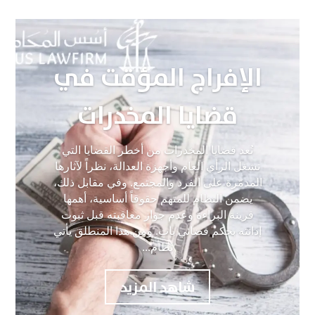
الإفراج المؤقت في
قضايا المخدرات
تُعد قضايا المخدرات من أخطر القضايا التي
تشغل الرأي العام وأجهزة العدالة، نظراً لآثارها
المدمّرة على الفرد والمجتمع. وفي مقابل ذلك،
يضمن النظام للمتهم حقوقاً أساسية، أهمها
قرينة البراءة وعدم جواز معاقبته قبل ثبوت
إدانته بحكم قضائي بات. ومن هذا المنطلق يأتي
نظام...
شاهد المزيد