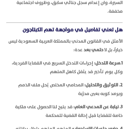
السيرة، وان إعدام سجل جنائي سابق، وظروف اجتماعية
مخففة.
هل تعني تفاصيل في مواجهة تهم الكبتاجون
الأمثل في القانون المدني بالمملكة العربية السعودية ليس
خياراً، بل لا
حتمي بعد
عدة:
1.سرعة التدخل:
إجراءات التدخل السريع في القضايا الفردية،
وكل يوم تأخير قد يثقل كاهل المتهم
2. التوثيق والتحليل:
المحامي المختص يُحل ملف الذمم
ويرصد كوبه بعين مدرّبة
3. نيابة عن المدعي العام:
قد يتيح لنا الحصول على ملكية
خاصة للقضايا قبل إحالة القضية للمحكمة
4. حضور جلسات الاستجواب:
المتهم المتهم بإدلاء بياناته