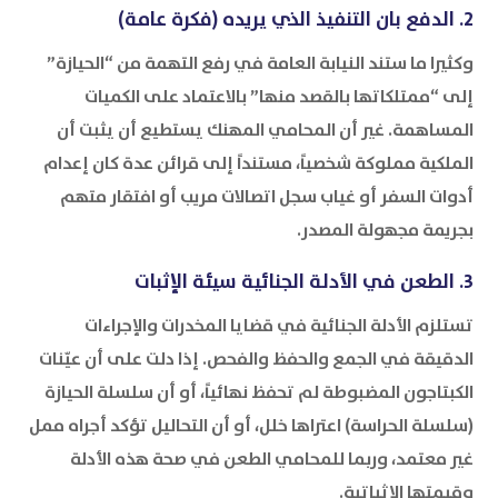
2. الدفع بان التنفيذ الذي يريده (فكرة عامة)
وكثيرا ما ستند النيابة العامة في رفع التهمة من “الحيازة”
إلى “ممتلكاتها بالقصد منها” بالاعتماد على الكميات
المساهمة. غير أن المحامي المهنك يستطيع أن يثبت أن
الملكية مملوكة شخصياً، مستنداً إلى قرائن عدة كان إعدام
أدوات السفر أو غياب سجل اتصالات مريب أو افتقار متهم
بجريمة مجهولة المصدر.
3. الطعن في الأدلة الجنائية سيئة الإثبات
تستلزم الأدلة الجنائية في قضايا المخدرات والإجراءات
الدقيقة في الجمع والحفظ والفحص. إذا دلت على أن عيّنات
الكبتاجون المضبوطة لم تحفظ نهائياً، أو أن سلسلة الحيازة
(سلسلة الحراسة) اعتراها خلل، أو أن التحاليل تؤكد أجراه ممل
غير معتمد، وربما للمحامي الطعن في صحة هذه الأدلة
وقيمتها الإثباتية.