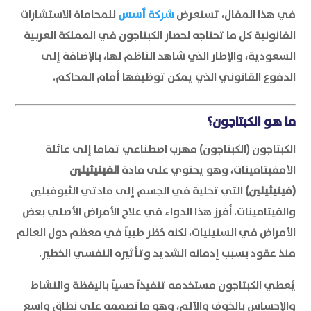
في هذا المقال، تستعرض
شركة
أسس
للمحاماة الاستشارات
القانونية
كل ما تحتاجه لحصار الكبتاجون في المملكة العربية
السعودية، والإطار الذي شاهد الناظم لها، بالإضافة إلى
الدفوع القانوني الذي يمكن توظيفها أمام المحاكم.
ما هو الكبتاجون؟
الكبتاجون (الكبتاجون) مهرب اصطناعي تماما إلى عائلة
الأمفيتامينات، وهو يحتوي على مادة
الفينيثيلين
(فينيثيلين)
التي تحلية في الجسم إلى مادتي الثيوفيلين
والفيتامينات. أُفرز هذا الدواء في علاج الأمراض الأصلي بعض
الأمراض في الستينيات، لكنه حُظر طبياً في معظم دول العالم
منذ عقود بسبب إدمانه الشديد وتأثيره النفسي الخطير.
يُعطي الكبتاجون مستخدمه تنفيذاً حسياً باليقظة والنشاط
والإحساس بالخوف والألم، وهو ما نصممه على نطاق واسع