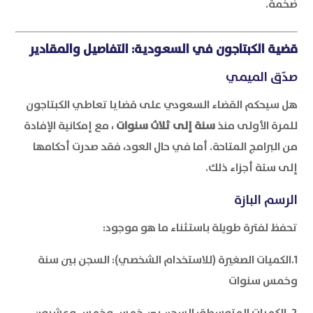
ضخمة.
قضية الكبتاجون في السعودية: التفاصيل والمقادير
صدّق الميمي
هل سيحكم القضاء السعودي على قضايا تعاطي الكبتاجون
للمرة الأولى منذ
سنة إلى ثلاث سنوات
، مع إمكانية الإفادة
من البرامج المتاحة. أما في حال العود، فقد صدرت أحكامها
إلى ستة أجزاء ذلك.
الرسم البازة
تحفظ لفترة طويلة باستثناء ما هو موجود:
1.الكميات الصغيرة (للاستخدام الشخصي): السجن بين سنة
وخمس سنوات
2. الكميات المتوسطة: السجن بين خمس وخمس وعشرون