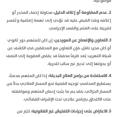
موضوعية.
2. عدم المقاومة أو إتلاف الدليل:
محاولة إخفاء المخدر أو
إتلافه وقت القبض عليه قد تؤدي إلى تهمة إضافية وتُفسر
كقرينة على العلم والقصد الإجرامي.
3. التعاون والإفصاح عن الموردين:
إن كان للمتهم دور ثانوي
أو كان مجرد ناقل، فإن التعاون مع المحققين في الكشف عن
شبكة التهريب يُعد ظرفاً مخففاً قد يقلص العقوبة إلى النصف
أو يحولها إلى تدبير غير سالب للحرية.
4. الاستفادة من برامج العلاج البديلة:
إذا كان المتهم مدمناً،
يستطيع المحامي توجيه القضية نحو المسار العلاجي بدلاً من
المسار الجزائي، بتقديم ما يثبت إدمان المتهم وموافقته
على الالتحاق ببرنامج علاجي تحت الإشراف القضائي.
5. الاعتراض على إجراءات التفتيش غير القانونية:
كثير من