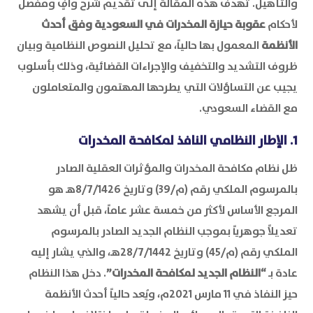
والتأهيل. تهدف هذه المقالة إلى تقديم شرح وافٍ ومفصل
لأحكام
عقوبة حيازة المخدرات في السعودية وفق أحدث
الأنظمة
المعمول بها حالياً، مع تحليل النصوص النظامية وبيان
ظروف التشديد والتخفيف والإجراءات القضائية، وذلك بأسلوب
يجيب عن التساؤلات التي يطرحها المهتمون والمتعاملون
مع القضاء السعودي.
1. الإطار النظامي النافذ لمكافحة المخدرات
ظل نظام مكافحة المخدرات والمؤثرات العقلية الصادر
بالمرسوم الملكي رقم (م/39) وتاريخ 8/7/1426هـ هو
المرجع الأساس لأكثر من خمسة عشر عاماً، قبل أن يشهد
تعديلاً جوهرياً بموجب النظام الجديد الصادر بالمرسوم
الملكي رقم (م/45) وتاريخ 28/7/1442هـ، والذي يشار إليه
عادة بـ
“النظام الجديد لمكافحة المخدرات”
. دخل هذا النظام
حيز النفاذ في 11 مارس 2021م، ويُعد حالياً أحدث الأنظمة