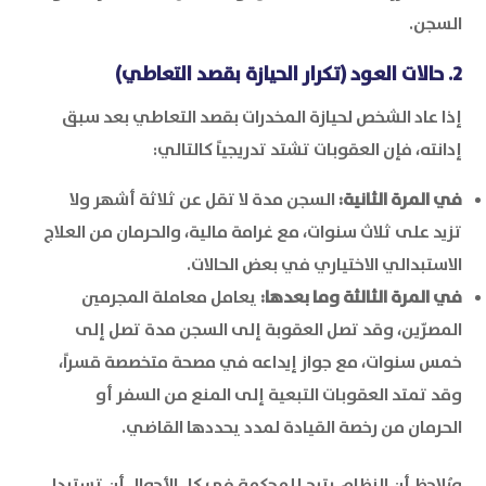
السجن.
2. حالات العود (تكرار الحيازة بقصد التعاطي)
إذا عاد الشخص لحيازة المخدرات بقصد التعاطي بعد سبق
إدانته، فإن العقوبات تشتد تدريجياً كالتالي:
في المرة الثانية:
السجن مدة لا تقل عن ثلاثة أشهر ولا
تزيد على ثلاث سنوات، مع غرامة مالية، والحرمان من العلاج
الاستبدالي الاختياري في بعض الحالات.
في المرة الثالثة وما بعدها:
يعامل معاملة المجرمين
المصرّين، وقد تصل العقوبة إلى السجن مدة تصل إلى
خمس سنوات، مع جواز إيداعه في مصحة متخصصة قسراً،
وقد تمتد العقوبات التبعية إلى المنع من السفر أو
الحرمان من رخصة القيادة لمدد يحددها القاضي.
ويُلاحظ أن النظام يتيح للمحكمة في كل الأحوال أن تستبدل