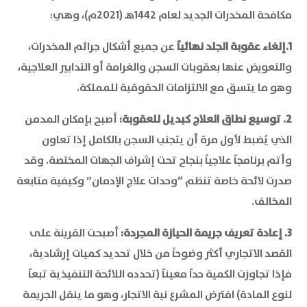
مكافحة المخدرات الجديد لعام 1442هـ (2021م)، وهي:
1.إلغاء عقوبة الجلد نهائياً
عن جميع أشكال جرائم المخدرات،
والتعويض عنها بعقوبات السجن والغرامة أو التدابير العلاجية،
وهو ما يتسق مع الالتزامات الحقوقية للمملكة.
2. توسيع نطاق العلاج كبديل للعقوبة:
أصبح بإمكان المدمن
الذي يُضبط لأول مرة أن يتجنب السجن بالكامل إذا تعاون
وأتم برنامجاً علاجياً بنجاح تحت إشراف الجهات المختصة. وقد
صدرت لائحة خاصة تنظم “وحدات علاج الإدمان” وكيفية متابعة
المخالف.
3. إعادة تعريف جريمة الحيازة المجردة:
أصبحت القرينة على
القصد الاتجاري أكثر وضوحاً من خلال تحديد كميات إرشادية،
فإذا تجاوزت الكمية حداً معيناً (تحدده اللائحة التنفيذية تبعاً
لنوع المادة) افترض المشرع نية الاتجار، وهو ما ينقل الجريمة