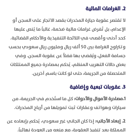
2. الغرامات المالية
لا تقتصر عقوبة حيازة المخدرات بقصد الاتجار على السجن أو
الإعدام، بل تُفرض غرامات مالية ضخمة، غالباً ما يُنص عليها
كحد أدنى وأقصى في اللائحة التنفيذية والأحكام القضائية.
وتتراوح الغرامة بين 50 ألف ريال ومليون ريال سعودي بحسب
جسامة الفعل، ويُقضي بها فضلاً عن عقوبة السجن. وفي
بعض حالات التهريب المنظم، يُحكم بمصادرة جميع الممتلكات
المتحصلة من الجريمة، حتى لو كانت باسم آخرين.
3. عقوبات تبعية وإضافية
1.مصادرة الأموال والأدوات:
كل ما استُخدم في الجريمة، من
سيارات وهواتف وعقارات ثبت تمويلها من أرباح المخدرات.
2. إبعاد الأجانب:
إذا كان الجاني غير سعودي، يُحكم بإبعاده عن
المملكة بعد تنفيذ العقوبة، مع منعه من العودة نهائياً.