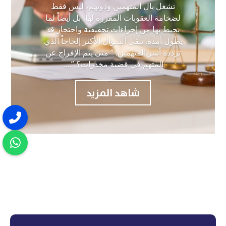
تشغل بال المتهمين وذويهم، ليس فقط
لضخامة العقوبات المقررة لها، بل أيضاً لما
يحيط بها من إجراءات تحقيقية واحتجاز قد
يطول أمده. يبقى السؤال الأكثر إلحاحاً الذي
تردده أسر المتهمين: “ متى يتم الإفراج عن
المتهم في قضية مخدرات؟ ”....
شاهد المزيد