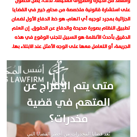
والقصد من الحيازة والظروف المحيطة. لذلك، يظل الحصول
على استشارة قانونية متخصصة من محامٍ خبير في القضايا
الجزائية بمجرد توجيه أي اتهام، هو خط الدفاع الأول لضمان
تطبيق النظام بصورة صحيحة والدفاع عن الحقوق. إن العلم
الدقيق بأحدث الأنظمة هو السبيل لتجنب الوقوع في هذه
الجريمة، أو التعامل معها على الوجه الأمثل عند الابتلاء بها.
متى يتم الإفراج عن
المتهم في قضية
مخدرات؟
تُعد قضايا المخدرات من أخطر القضايا التي