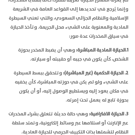
وإنما يُرجع في تحديدها إلى القواعد العامة في الشريعة
الإسلامية والنظام الجزائي السعودي، والتي تعني السيطرة
المادية والمعنوية على الشيء محل الجريمة. وتأخذ الحيازة
في سياق المخدرات عدة صور:
1.الحيازة المادية المباشرة:
وهي أن يضبط المخدر بحوزة
الشخص، كأن يكون في جيبه أو حقيبته أو سيارته.
2. الحيازة الحكمية (غير المباشرة):
وتتحقق ببسط السيطرة
على الشيء ولو لم يكن في حوزته المباشرة، كأن يخفيه
في مكان يعود إليه ويستطيع الوصول إليه، أو أن يكون
بحوزة تابع له يعمل تحت إمرته.
3. الحيازة الافتراضية:
وهي حالة حديثة تتعلق بشراء المخدرات
عبر الإنترنت أو استلامها عبر وسائط إلكترونية، وتمتد سلطة
النظام لتشملها بذات التكييف الجرمي للحيازة العادية.