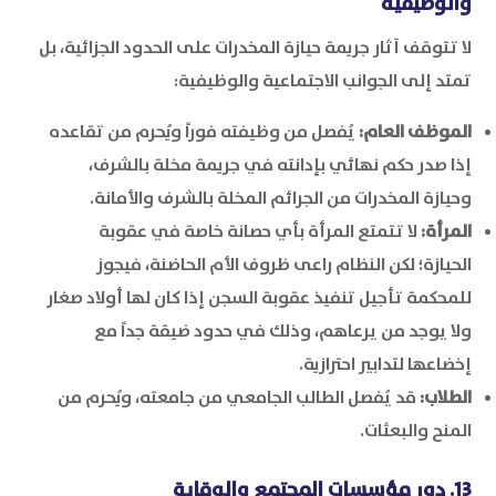
والوظيفية
لا تتوقف آثار جريمة حيازة المخدرات على الحدود الجزائية، بل
تمتد إلى الجوانب الاجتماعية والوظيفية:
الموظف العام:
يُفصل من وظيفته فوراً ويُحرم من تقاعده
إذا صدر حكم نهائي بإدانته في جريمة مخلة بالشرف،
وحيازة المخدرات من الجرائم المخلة بالشرف والأمانة.
المرأة:
لا تتمتع المرأة بأي حصانة خاصة في عقوبة
الحيازة؛ لكن النظام راعى ظروف الأم الحاضنة، فيجوز
للمحكمة تأجيل تنفيذ عقوبة السجن إذا كان لها أولاد صغار
ولا يوجد من يرعاهم، وذلك في حدود ضيقة جداً مع
إخضاعها لتدابير احترازية.
الطلاب:
قد يُفصل الطالب الجامعي من جامعته، ويُحرم من
المنح والبعثات.
13. دور مؤسسات المجتمع والوقاية