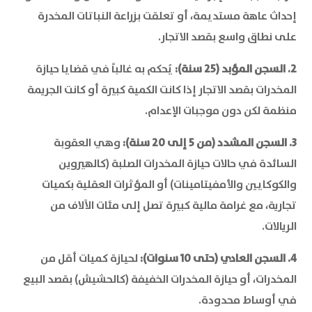
إحداث عاهة مستديمة، أو تعلقت بزراعة النباتات المخدرة
على نطاق واسع بقصد الاتجار.
2. السجن المؤبد (25 سنة):
يُحكم به غالباً في قضايا حيازة
المخدرات بقصد الاتجار إذا كانت الكمية كبيرة أو كانت الجريمة
منظمة لكن دون موجبات الإعدام.
3. السجن المشدد (من 5 إلى 20 سنة):
وهي العقوبة
السائدة في حالات حيازة المخدرات الصلبة (كالهيروين
والكوكايين والأمفيتامينات) أو المؤثرات العقلية بكميات
تجارية، مع غرامة مالية كبيرة تصل إلى مئات الآلاف من
الريالات.
4. السجن العادي (حتى 10 سنوات):
لحيازة كميات أقل من
المخدرات، أو حيازة المخدرات الخفيفة (كالحشيش) بقصد البيع
في أوساط محدودة.