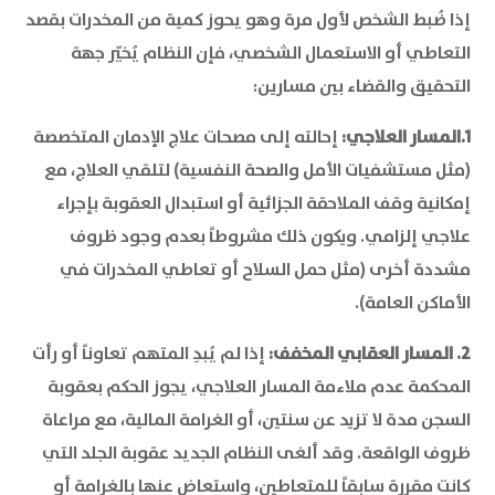
إذا ضُبط الشخص لأول مرة وهو يحوز كمية من المخدرات بقصد
التعاطي أو الاستعمال الشخصي، فإن النظام يُخيّر جهة
التحقيق والقضاء بين مسارين:
1.المسار العلاجي:
إحالته إلى مصحات علاج الإدمان المتخصصة
(مثل مستشفيات الأمل والصحة النفسية) لتلقي العلاج، مع
إمكانية وقف الملاحقة الجزائية أو استبدال العقوبة بإجراء
علاجي إلزامي. ويكون ذلك مشروطاً بعدم وجود ظروف
مشددة أخرى (مثل حمل السلاح أو تعاطي المخدرات في
الأماكن العامة).
2. المسار العقابي المخفف:
إذا لم يُبدِ المتهم تعاوناً أو رأت
المحكمة عدم ملاءمة المسار العلاجي، يجوز الحكم بعقوبة
السجن مدة لا تزيد عن سنتين، أو الغرامة المالية، مع مراعاة
ظروف الواقعة. وقد ألغى النظام الجديد عقوبة الجلد التي
كانت مقررة سابقاً للمتعاطين، واستعاض عنها بالغرامة أو