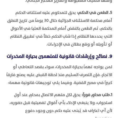
ومنها الكميات المضبوطة وتقارير المختبر الجنائي.
5. الطعن في الحكم:
يحق للمحكوم عليه استئناف الحكم
أمام محكمة الاستئناف الجزائية خلال 30 يوماً من تاريخ النطق
بالحكم، ثم الطعن بالنقض أمام المحكمة العليا في الأحوال
التي يحددها النظام إذا شاب الحكم خطأ في تطبيق النظام
أو تأويله أو وقع بطلان في الإجراءات.
9. نصائح وإرشادات قانونية للمتهمين بحيازة المخدرات
لمن يواجه تهماً بحيازة المخدرات، سواء بقصد التعاطي أو
الاتجار، فإن التصرف السليم منذ لحظة القبض عليه يصنع فارقاً
كبيراً في مصير القضية. وفيما يلي توجيهات قانونية مهمة:
1.طلب محامٍ فوراً:
يحق لكل متهم الاتصال بمحامٍ عند أول
استجواب، ولا ينبغي الإدلاء بأي أقوال تفصيلية قبل حضوره،
لأن أي اعتراف قد يُبنى عليه حكم دون وجود دفوع