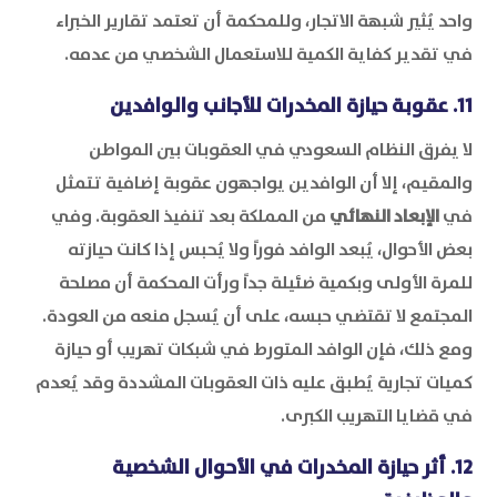
واحد يُثير شبهة الاتجار، وللمحكمة أن تعتمد تقارير الخبراء
في تقدير كفاية الكمية للاستعمال الشخصي من عدمه.
11. عقوبة حيازة المخدرات للأجانب والوافدين
لا يفرق النظام السعودي في العقوبات بين المواطن
والمقيم، إلا أن الوافدين يواجهون عقوبة إضافية تتمثل
في
الإبعاد النهائي
من المملكة بعد تنفيذ العقوبة. وفي
بعض الأحوال، يُبعد الوافد فوراً ولا يُحبس إذا كانت حيازته
للمرة الأولى وبكمية ضئيلة جداً ورأت المحكمة أن مصلحة
المجتمع لا تقتضي حبسه، على أن يُسجل منعه من العودة.
ومع ذلك، فإن الوافد المتورط في شبكات تهريب أو حيازة
كميات تجارية يُطبق عليه ذات العقوبات المشددة وقد يُعدم
في قضايا التهريب الكبرى.
12.
أثر حيازة المخدرات في الأحوال الشخصية