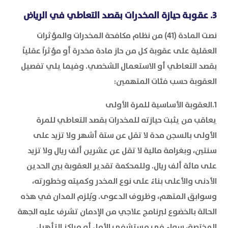
3. عقوبة حيازة المخدرات بقصد التعاطي في الرياض
نصت المادة (41) من نظام مكافحة المخدرات والمؤثرات
العقلية على عقوبة كل من حاز مادة مخدرة أو مؤثراً عقلياً
بقصد التعاطي أو الاستعمال الشخصي. وفيما يلي تفصيل
العقوبة حسب فئات المتهمين:
1.العقوبة الأساسية للمرة الأولى
يعاقب من يثبت حيازته للمخدرات بقصد التعاطي للمرة
الأولى بالسجن مدة لا تقل عن ستة أشهر ولا تزيد على
سنتين، وبغرامة مالية لا تقل عن عشرين ألف ريال ولا تزيد
على مائة ألف ريال. وللمحكمة تقدير العقوبة بين الحدين
الأدنى والأعلى بناءً على نوع المخدر وكميته وخطورته،
وسوابق المتهم، وظروف الدعوى. ويُلزم المدان في هذه
الحالة بالخضوع لبرنامج علاجي من الإدمان تشرف عليه الجهة
المختصة، سواء في مستشفى الأمل أو مراكز التأهيل