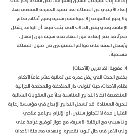
إضافةً إلى عقوبتي السجن والغرامة، تنص المادة (43) على
إبعاد الأجنبي عن المملكة بعد تنفيذ العقوبة المقضي بها،
ولا يجوز له العودة إلا بموافقة رسمية وفق أحكام نظام
الإقامة. وفي بعض الحالات التي يثبت فيها أن الوافد يشكل
خطراً، قد يتم إبعاده فور انتهاء مدة سجنه دون إمهال،
ويُسجل اسمه على قوائم الممنوعين من دخول المملكة
مستقبلاً.
4. عقوبة القاصرين (الأحداث)
يخضع الحدث الذي يقل عمره عن ثمانية عشر عاماً لأحكام
نظام الأحداث، حيث تتولى دار الملاحظة والمحكمة الجزائية
المتخصصة اتخاذ التدابير المناسبة بدلاً من العقوبات السالبة
للحرية المعتادة. قد تشمل التدابير الإيداع في مؤسسة رعاية
الفتيان مدة لا تتجاوز سنتين، أو الإلزام ببرنامج علاجي
وتأهيلي مع الرقابة الأسرية، مع جواز توقيع غرامة على
ولي الأمر في حال ثبوت تقصيره. وتهدف معاملة الأحداث