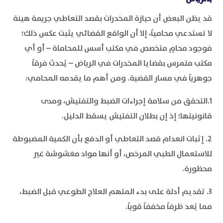
قد يظن البعض أن حيازة المخدرات بقصد التعاطي جريمة هينة
لا تستدعي محامياً، إلا أن الواقع القضائي يثبت عكس ذلك؛
فوجود محامٍ متخصص في مكتب أسس للمحاماة – أو أي
مكتب متمرس بقضايا المخدرات في الرياض – يُحدث فرقاً
جوهرياً في مسار القضية. ومن أهم ما يقدمه المحامي:
1.التحقق من سلامة إجراءات الضبط والتفتيش، ومدى
قانونيتها؛ إذ إن بطلان التفتيش يسقط الدليل.
2. إثبات انعدام قصد التعاطي أو الدفع بأن الكمية المضبوطة
للاستعمال الطبي المرخص، أو أنها مواد مغشوشة غير
محظورة.
3. تقديم أدلة على بدء المتهم العلاج الطوعي قبل الضبط،
مما يُعد ظرفاً مخففاً قوياً.