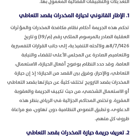
التعديلات والتطبيقات القضائية المعمول بها.
1. الإطار القانوني لحيازة المخدرات بقصد التعاطي
تحكم هذه الجريمة أحكام نظام مكافحة المخدرات والمؤثرات
العقلية الصادر بالمرسوم الملكي رقم (م/39) وتاريخ
8/7/1426هـ ولائحته التنفيذية، إلى جانب القرارات التفسيرية
والتعاميم الصادرة عن المجلس الأعلى للقضاء والنيابة
العامة. وقد حدد النظام بوضوح أفعال الحيازة، الاستعمال،
التعاطي، والإحراز، وفرق بين القصد من الحيازة؛ إذ إن حيازة
المخدرات بقصد الترويج تختلف كليةً عن حيازتها بقصد التعاطي
أو الاستعمال الشخصي، من حيث تكييف الجريمة والعقوبة
المقررة. وتختص المحاكم الجزائية في الرياض بنظر هذه
الدعاوى، وتطبق النصوص النظامية دون تهاون، مع مراعاة
ظروف كل متهم.
2. تعريف جريمة حيازة المخدرات بقصد التعاطي