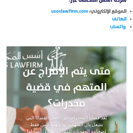
شركة أسس المحاماة
عبر:
الموقع الإلكتروني:
usoslawfirm.com
الهاتف
واتساب
متى يتم الإفراج عن
المتهم في قضية
مخدرات؟
تُعد قضايا المخدرات من أخطر القضايا التي
تشغل بال المتهمين وذويهم، ليس فقط
لضخامة العقوبات المقررة لها، بل أيضاً لما