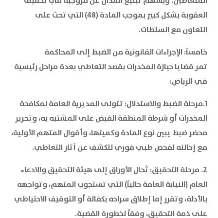
المتعاطين. ويسهم تبليغ المدان عن مروجيه في تخفيف
العقوبة بشكل كبير بموجب المادة (48) التي تحث على
التعاون مع السلطات.
خامساً: الإجراءات القانونية من الضبط إلى المحاكمة
تمر قضايا حيازة المخدرات بقصد التعاطي بعدة مراحل رئيسية
في الرياض:
1.مرحلة الضبط والاستدلال: تتولى المديرية العامة لمكافحة
المخدرات أو شرطة المنطقة القبض على المشتبه به، وتحرير
محضر ضبط يبين نوع المادة وكميتها، وأقوال المتهم الأولية،
مع إحالته لفحص طبي فوري للكشف عن آثار التعاطي.
2. مرحلة التحقيق: تُحال الأوراق إلى هيئة التحقيق والادعاء
العام (النيابة العامة حالياً) التي تستجوب المتهم، وتواجهه
بالأدلة، وتقرر إما إطلاق سراحه بكفالة أو التوقيف الاحتياطي
على ذمة التحقيق، وفقاً لخطورة القضية.