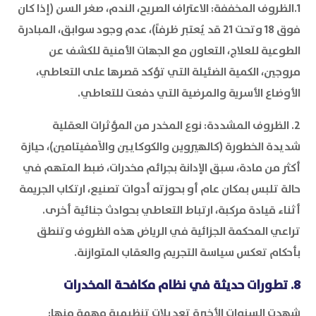
1.الظروف المخففة: الاعتراف الصريح، الندم، صغر السن (إذا كان
فوق 18 وتحت 21 قد يُعتبر ظرفاً)، عدم وجود سوابق، المبادرة
الطوعية للعلاج، التعاون مع الجهات الأمنية للكشف عن
مروجين، الكمية الضئيلة التي تؤكد قصرها على التعاطي،
الأوضاع الأسرية والمرضية التي دفعت للتعاطي.
2. الظروف المشددة: نوع المخدر من المؤثرات العقلية
شديدة الخطورة (كالهيروين والكوكايين والآمفيتامين)، حيازة
أكثر من مادة، سبق الإدانة بجرائم مخدرات، ضبط المتهم في
حالة تلبس بمكان عام أو بحوزته أدوات تصنيع، ارتكاب الجريمة
أثناء قيادة مركبة، ارتباط التعاطي بحوادث جنائية أخرى.
تراعي المحكمة الجزائية في الرياض هذه الظروف وتنطق
بأحكام تعكس سياسة التجريم والعقاب المتوازنة.
8. تطورات حديثة في نظام مكافحة المخدرات
شهدت السنوات الأخيرة تعديلات تنظيمية مهمة منها: