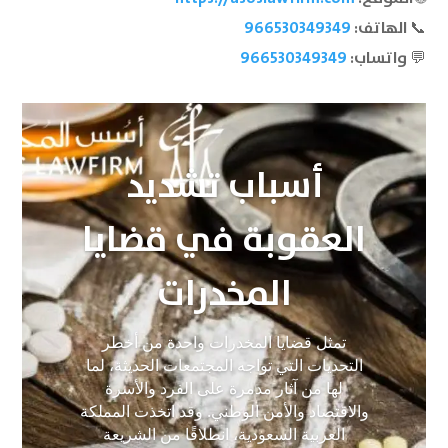
📞 الهاتف:
966530349349
💬 واتساب:
966530349349
أسباب تشديد
العقوبة في قضايا
المخدرات
تمثل قضايا المخدرات واحدة من أخطر
التحديات التي تواجه المجتمعات الحديثة، لما
لها من آثار مدمرة على الفرد والأسرة
والاقتصاد والأمن الوطني. وقد اتخذت المملكة
العربية السعودية، انطلاقًا من الشريعة