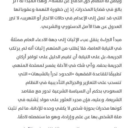
ويكفل له النظام حق الدفاع عن نفسه». وهذا المبدأ له أثر
بالغ في قضايا المخدرات، إذ إن خطورة التهمة وعقوباتها
التي قد تصل إلى الإعدام في حالات الاتجار أو التهريب، لا تبرر
العدول عن هذا الأصل الدستوري والشرعي.
مبدأ البراءة ينقل عبء الإثبات إلى جهة الادعاء العام ممثلةً
في النيابة العامة، فلا يُطلب من المتهم إثبات أنه لم يرتكب
الجريمة، بل على النيابة أن تقيم الدليل على توافر أركان
الجريمة بحقه. وأي شك في الأدلة يفسر لمصلحة المتهم،
تطبيقًا للقاعدة الفقهية «الحدود تدرأ بالشبهات» التي
تنسحب على التعازير والجرائم التأديبية في النظام
السعودي بحكم أن السياسة الشرعية تدور مع مقاصد
الشريعة. وعليه، فإن مجرد العثور على مواد يُشتبه في
كونها مخدرات بحوزة شخص لا يكفي وحده للإدانة، ما لم تثبت
صلة الشخص بها عن علم وإرادة، وهو ما سنفصله لاحقًا.