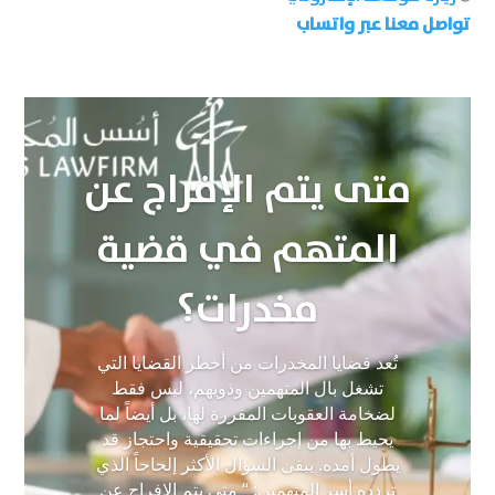
تواصل معنا عبر واتساب
متى يتم الإفراج عن
المتهم في قضية
مخدرات؟
تُعد قضايا المخدرات من أخطر القضايا التي
تشغل بال المتهمين وذويهم، ليس فقط
لضخامة العقوبات المقررة لها، بل أيضاً لما
يحيط بها من إجراءات تحقيقية واحتجاز قد
يطول أمده. يبقى السؤال الأكثر إلحاحاً الذي
تردده أسر المتهمين: “ متى يتم الإفراج عن