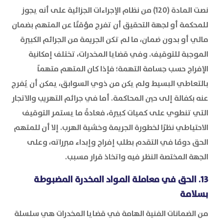
نصت المادة (120) من نظام الإجراءات الجزائية على أنه يجوز
للمحكمة أو لجهة التحقيق أن تفرج مؤقتًا عن المتهم بضمان
مالي أو بدون ضمان، ما لم تكن الجريمة من الجرائم الكبيرة
الموجبة للتوقيف. وفي قضايا المخدرات، تختلف إمكانية
الإفراج حسب جسامة التهمة؛ فإذا كان المتهم متهماً
بالتعاطي البسيط ولم يكن من ذوي السوابق، يمكن أن يُفرج
عنه بكفالة إلى حين المحاكمة. أما في جرائم التهريب والاتجار
التي تنطوي على كميات كبيرة، فعادةً ما يستمر التوقيف
الاحتياطي نظرًا لخطورة الجريمة وخشية الهرب. إلا أن للمتهم
الحق دومًا في التقدم بطلب إفراج وإبداء مبرراته، وعلى
الجهة المختصة النظر فيه واتخاذ قرار مسبب.
13. الحق في معاملة المواد المخدرة المضبوطة
بسلامة
من الضمانات الفنية الهامة في قضايا المخدرات هي سلسلة