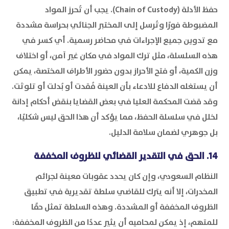
حفظ الأدلة (Chain of Custody). يجب أن تُحرز المواد
المضبوطة فورًا وتُرسل إلى المختبر الجنائي بحراسة مشددة
مع تدوين جميع الإجراءات في محاضر رسمية. أي كسر في
هذه السلسلة، مثل ترك المواد في مكان غير آمن، أو اختلاف
وزن الكمية، أو فتح الأحراز بدون حضور الأطراف المختصة، يمكن
أن يستغله الدفاع للادعاء بأن العينة فُقدت أو بُدلت أو تلوثت.
وقد قضت المحكمة العليا في بعض القضايا بنقض أحكام إدانة
لخلل في سلسلة الحفظ، مما يؤكد أن هذا الحق ليس شكليًا،
بل جوهري لضمان سلامة الدليل.
14. الحق في التقدير القضائي للظروف المخففة
النظام السعودي، وإن كان يحدد عقوبات معينة لجرائم
المخدرات، إلا أنه يترك للقاضي سلطة تقديرية في تطبيق
الظروف المخففة أو المشددة. وهذه السلطة تمثل حقًا
للمتهم، إذ يمكن لمحاميه أن يثير عددًا من الظروف المخففة: