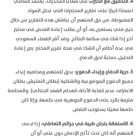
4. التحقيق مع الخبراء:
في قضايا المخدرات، يعتمد القاضي
اعتمادًا كبيرًا على تقارير المختبرات التي تحلل المواد
المضبوطة. من حق المتهم أن يناقش هذه التقارير من خلال
خبير فني يستعين به، أو أن يطلب إعادة الفحص في مختبر
آخر إذا شك في سلامة النتائج. وقد أقر القضاء السعودي
في عدة أحكام أن الشك في صحة تقرير المختبر يبرر إعادة
التحليل، حمايةً لحق الدفاع.
5. حرية الدفاع وإبداء الدفوع:
يحق للمتهم ومحاميه إبداء
جميع الدفوع الموضوعية والشكلية (بطلان التفتيش، بطلان
الاعتراف، عدم كفاية الأدلة، انعدام القصد الجنائي). والمحكمة
ملزمة بالرد على الدفوع الجوهرية في حكمها، وإلا كان
حكمها معيبًا يستوجب النقض.
6. الاستعانة بلجان طبية في جرائم التعاطي:
إذا ادعى
المتهم أنه كان تحت تأثير الإدمان دون علم، أو أن