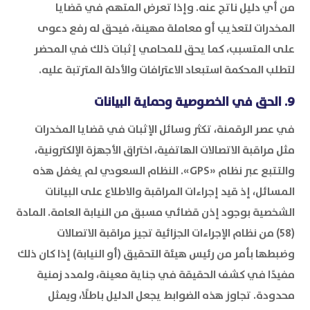
من أي دليل ناتج عنه. وإذا تعرض المتهم في قضايا
المخدرات لتعذيب أو معاملة مهينة، فيحق له رفع دعوى
على المتسبب، كما يحق للمحامي إثبات ذلك في المحضر
لتطلب المحكمة استبعاد الاعترافات والأدلة المترتبة عليه.
9. الحق في الخصوصية وحماية البيانات
في عصر الرقمنة، تكثر وسائل الإثبات في قضايا المخدرات
مثل مراقبة الاتصالات الهاتفية، اختراق الأجهزة الإلكترونية،
والتتبع عبر نظام «GPS». النظام السعودي لم يغفل هذه
المسائل، إذ قيد إجراءات المراقبة والاطلاع على البيانات
الشخصية بوجود إذن قضائي مسبق من النيابة العامة. المادة
(58) من نظام الإجراءات الجزائية تجيز مراقبة الاتصالات
وضبطها بأمر من رئيس هيئة التحقيق (أو النيابة) إذا كان ذلك
مفيدًا في كشف الحقيقة في جناية معينة، ولمدد زمنية
محدودة. تجاوز هذه الضوابط يجعل الدليل باطلًا، ويمثل