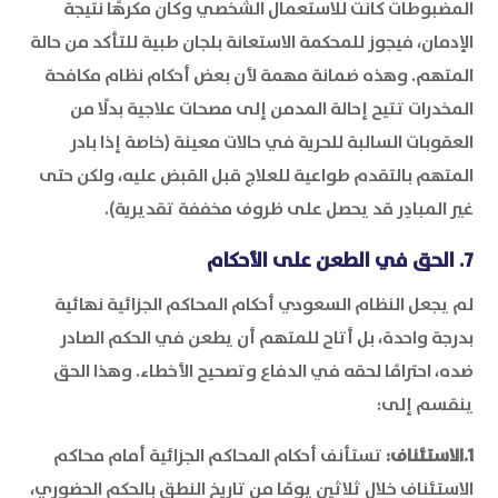
المضبوطات كانت للاستعمال الشخصي وكان مكرهًا نتيجة
الإدمان، فيجوز للمحكمة الاستعانة بلجان طبية للتأكد من حالة
المتهم. وهذه ضمانة مهمة لأن بعض أحكام نظام مكافحة
المخدرات تتيح إحالة المدمن إلى مصحات علاجية بدلًا من
العقوبات السالبة للحرية في حالات معينة (خاصة إذا بادر
المتهم بالتقدم طواعية للعلاج قبل القبض عليه، ولكن حتى
غير المبادِر قد يحصل على ظروف مخففة تقديرية).
7. الحق في الطعن على الأحكام
لم يجعل النظام السعودي أحكام المحاكم الجزائية نهائية
بدرجة واحدة، بل أتاح للمتهم أن يطعن في الحكم الصادر
ضده، احترامًا لحقه في الدفاع وتصحيح الأخطاء. وهذا الحق
ينقسم إلى:
1.الاستئناف:
تستأنف أحكام المحاكم الجزائية أمام محاكم
الاستئناف خلال ثلاثين يومًا من تاريخ النطق بالحكم الحضوري،