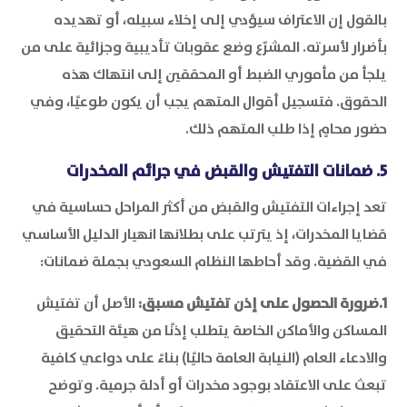
بالقول إن الاعتراف سيؤدي إلى إخلاء سبيله، أو تهديده
بأضرار لأسرته. المشرّع وضع عقوبات تأديبية وجزائية على من
يلجأ من مأموري الضبط أو المحققين إلى انتهاك هذه
الحقوق. فتسجيل أقوال المتهم يجب أن يكون طوعيًا، وفي
حضور محامٍ إذا طلب المتهم ذلك.
5. ضمانات التفتيش والقبض في جرائم المخدرات
تعد إجراءات التفتيش والقبض من أكثر المراحل حساسية في
قضايا المخدرات، إذ يترتب على بطلانها انهيار الدليل الأساسي
في القضية. وقد أحاطها النظام السعودي بجملة ضمانات:
1.ضرورة الحصول على إذن تفتيش مسبق:
الأصل أن تفتيش
المساكن والأماكن الخاصة يتطلب إذنًا من هيئة التحقيق
والادعاء العام (النيابة العامة حاليًا) بناءً على دواعي كافية
تبعث على الاعتقاد بوجود مخدرات أو أدلة جرمية. وتوضح