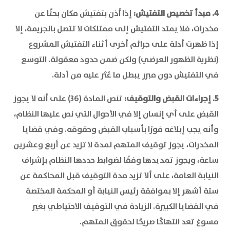
4. مبدأ تخصيص التفتيش:
إذا أُذن بتفتيش مكان بحثًا عن
مخدرات، فلا يمتد التفتيش إلى ممتلكات لا تتصل بالجريمة، إلا
إذا ظهرت أدلة على جرائم أخرى أثناء التفتيش المشروع
(نظرية الظهور العرضي) ولكن ضمن حدود معقولة. التوسع
في التفتيش دون مبرر يبطل ما عُثر عليه من أدلة.
5. إجراءات القبض والتوقيف:
تنص المادة (36) على أنه لا يجوز
القبض على أي إنسان إلا في الأحوال التي نص عليها النظام،
وأنه يجب إبلاغه فورًا بأسباب القبض وحقوقه. وفي قضايا
المخدرات، يجوز توقيف المتهم لمدة لا تزيد عن أربع وعشرين
ساعة، ويجوز تمديدها وفقًا لضوابط حددها النظام بإشراف
النيابة العامة، على ألا تزيد مدة التوقيف قبل المحاكمة عن
ستة أشهر إلا بموافقة رئيس النيابة أو المحكمة المختصة
في القضايا الكبيرة. الزيادة في التوقيف الاحتياطي بغير
مسوغ تعد انتهاكًا صريحًا لحقوق المتهم.