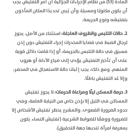
المادة (53) من نظام الإجراءات الجزائية أن أمر التفتيش يجب
أن يكون مكتوبًا ومسببًا، وأن يُبين تحديدًا المكان المأذون
بتفتيشه ونوع الجريمة.
2. حالات التلبس والظروف العاجلة:
استثناءً من الأصل، يجوز
لرجال الضبط في قضايا المخدرات إجراء التفتيش دون إذن
مسبق في حالة التلبس بالجريمة، أو إذا قامت دلائل قوية
على أن تأخير التفتيش يؤدي إلى ضياع الأدلة أو هروب
المتهم. ومع ذلك، يجب إثبات حالة الاستعجال في المحضر،
وإلا عُد التفتيش باطلًا.
3. حرمة المسكن ليلًا ومراعاة الحرمات:
لا يجوز تفتيش
المساكن في الليل إلا بإذن خاص من النيابة العامة، وفي
حدود الضرورة القصوى. والمشرع يحظر تفتيش الأشخاص إلا
للضرورة ووفقًا للضوابط الشرعية (تفتيش النساء يكون
بمعرفة امرأة تندبها جهة التحقيق).