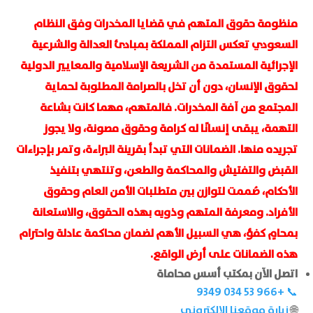
منظومة حقوق المتهم في قضايا المخدرات وفق النظام
السعودي تعكس التزام المملكة بمبادئ العدالة والشرعية
الإجرائية المستمدة من الشريعة الإسلامية والمعايير الدولية
لحقوق الإنسان، دون أن تخل بالصرامة المطلوبة لحماية
المجتمع من آفة المخدرات. فالمتهم، مهما كانت بشاعة
التهمة، يبقى إنسانًا له كرامة وحقوق مصونة، ولا يجوز
تجريده منها. الضمانات التي تبدأ بقرينة البراءة، وتمر بإجراءات
القبض والتفتيش والمحاكمة والطعن، وتنتهي بتنفيذ
الأحكام، صُممت لتوازن بين متطلبات الأمن العام وحقوق
الأفراد. ومعرفة المتهم وذويه بهذه الحقوق، والاستعانة
بمحامٍ كفؤ، هي السبيل الأهم لضمان محاكمة عادلة واحترام
هذه الضمانات على أرض الواقع.
اتصل الآن بمكتب أسس محاماة
📞 ‏+966 53 034 9349‏
🌐
زيارة موقعنا الإلكتروني