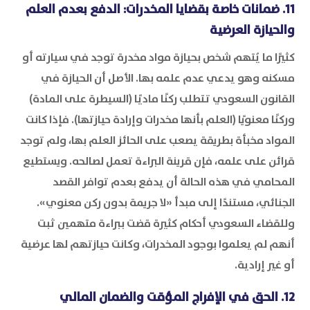
11. ضمانات خاصة بقضايا المخدرات: الدفع بعدم العلم
والحيازة العرضية
كثيرًا ما يُتهم شخص بحيازة مواد مخدرة توجد في سيارته أو
مسكنه وهو يدعي عدم علمه بها. الأصل أن الحيازة في
القانون السعودي تتطلب ركنًا ماديًا (السيطرة على المادة)
وركنًا معنويًا (العلم بأنها مخدرات وإرادة حيازتها). فإذا كانت
المواد مخبأة بطريقة يصعب على الحائز العلم بها، ولم توجد
قرائن على علمه، فإن قرينة البراءة تعمل لصالحه. ويستطيع
المحامي في هذه الحالة أن يدفع بعدم توافر القصد
الجنائي، مستندًا إلى مبدأ «لا جريمة بدون ركن معنوي».
وللقضاء السعودي أحكام كثيرة قضت ببراءة متهمين ثبت
أنهم لم يعلموا بوجود المخدرات، وكانت حيازتهم لها عرضية
أو غير إرادية.
12. الحق في الإفراج المؤقت والضمان المالي