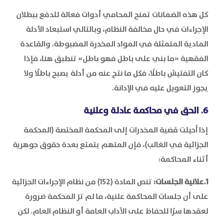
كل هذه الضمانات تمنح المحامي أدوات فعالة للدفع ببطلان
الإجراءات في حال مخالفة النظام، وبالتالي استبعاد الأدلة
المادية المتمثلة في المواد المخدرة المضبوطة. والقاعدة
الفقهية «ما بني على باطل فهو باطل» تنطبق هنا، فإذا
كان التفتيش باطلًا، فكل ما نتج عنه من أدلة يصبح باطلًا ولا
يجوز التعويل عليه في الإدانة.
6. الحق في محاكمة عادلة وعلنية
إذا أُحيلت قضية المخدرات إلى المحكمة المختصة (المحكمة
الجزائية في الغالب)، فإن المتهم يتمتع بعدة حقوق جوهرية
أثناء المحاكمة:
1.علانية الجلسات:
تنص المادة (152) من نظام الإجراءات الجزائية
على أن جلسات المحاكمة علنية، ما لم ترَ المحكمة ضرورة
لعقدها سرًا للحفاظ على الآداب العامة أو النظام العام. لكن