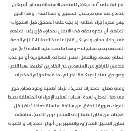
الجزائية على أنه: «يكفل للمتهم الاستعانة بمحامٍ أو وكيل
للدفاع عنه في مرحلتي التحقيق والمحاكمة». وهذا الحق
ليس مجرد إجراء شكلي؛ إذ يجب على المحقق قبل استجواب
المتهم أن يخبره بحقه في الاتصال بمحامٍ، فإن رغب المتهم
في إحضار محامٍ ولم يكن قادرًا على ذلك ماليًا، تلتزم الجهة
المختصة بندب محامٍ له – وهذا ما نصت عليه المادة (67) من
النظام نفسه. وبالفعل، تصدر المحاكم السعودية أوامر بندب
محامين للترافع عن المتهمين غير القادرين تطبيقًا لهذا النص،
وهو حق يمتد إلى كافة الجرائم بما فيها جرائم المخدرات.
وفي قضايا المخدرات تحديدًا، تزداد أهمية وجود محامٍ خبير
في هذا المجال، لعدة أسباب: تعقيد الإجراءات المتعلقة بضبط
المواد، ضرورة التحقق من سلامة سلسلة حفظ الأدلة (نقل
العينات من مكان الضبط إلى المختبر دون تلاعب)، مناقشة
تقارير التحليل المخبري، والتمييز بين أنواع المخدرات والكميات