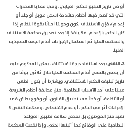
أو من تاريخ التبليغ للحكم الغيابي. وفي قضايا المخدرات
التي قد تصدر فيها أحكام مشددة (سجن طويل أو جلد أو
إعدام)، فإن الاستئناف يكون وجوبيًا أحيانًا بقوة النظام إذا
كان الحكم بالإعدام، فلا ينفذ إلا بعد تصديق محكمة الاستئناف
والمحكمة العليا ثم استكمال الإجراءات أمام الجهة التنفيذية
العليا.
2. النقض:
بعد استنفاد درجة الاستئناف، يمكن للمحكوم عليه
أن يطعن بالنقض أمام المحكمة العليا خلال ثلاثين يومًا من
تاريخ تبليغه الحكم الاستئنافي. ويشترط أن يكون الطعن
مبنيًا على أحد الأسباب النظامية، مثل مخالفة أحكام الشريعة
أو الأنظمة، أو خطأ في تطبيق القانون، أو وقوع بطلان في
الإجراءات أثر في الحكم، أو عدم الاختصاص. ومحكمة النقض لا
تعيد فتح الموضوع، بل تفحص سلامة تطبيق القواعد
النظامية على الوقائع كما أثبتها الحكم. وإذا نقضت المحكمة