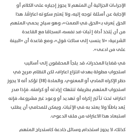
الإجراءات الجزائية أن المتهم لا يجوز إجباره على الكلام أو
الإجابة عن أسئلة توجه إليه، ولا يُعتبر سكوته اعترافًا. هذا
الحق يُعرف بـ«الحق في الصمت»، وهو سياج يحمي المتهم
من أن يُتخذ أداة إثبات ضد نفسه، انسجامًا مع القاعدة
الشرعية: «لا ينسب إلى ساكت قول»، ومع قاعدة أن «البينة
على من ادعى».
في قضايا المخدرات، قد يلجأ المحققون إلى أساليب
استجواب مطولة بهدف انتزاع اعتراف، لكن النظام صريح في
حظر الإكراه المادي أو المعنوي. والمادة (38) تؤكد أنه لا يجوز
استجواب المتهم بطريقة تنتهك إرادته أو كرامته. فإذا صدر
اعتراف تحت تأثير إكراه أو تهديد أو وعود غير مشروعة، فإنه
يُعد باطلًا ولا يعتد به في الإثبات. ويمكن للمحامي أن يطلب
استبعاد هذا الاعتراف من ملف الدعوى.
كذلك، لا يجوز استخدام وسائل خادعة كاستدراج المتهم