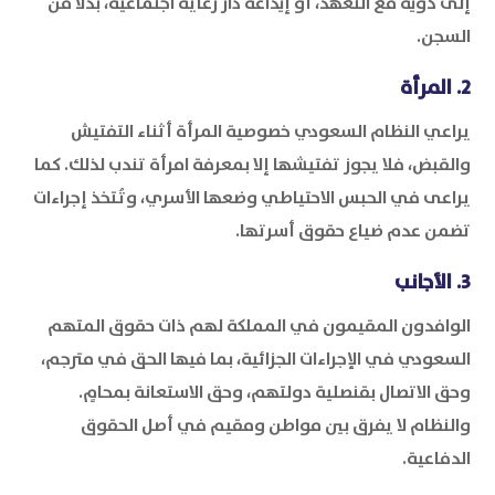
إلى ذويه مع التعهد، أو إيداعه دار رعاية اجتماعية، بدلًا من
السجن.
2. المرأة
يراعي النظام السعودي خصوصية المرأة أثناء التفتيش
والقبض، فلا يجوز تفتيشها إلا بمعرفة امرأة تندب لذلك. كما
يراعى في الحبس الاحتياطي وضعها الأسري، وتُتخذ إجراءات
تضمن عدم ضياع حقوق أسرتها.
3. الأجانب
الوافدون المقيمون في المملكة لهم ذات حقوق المتهم
السعودي في الإجراءات الجزائية، بما فيها الحق في مترجم،
وحق الاتصال بقنصلية دولتهم، وحق الاستعانة بمحامٍ.
والنظام لا يفرق بين مواطن ومقيم في أصل الحقوق
الدفاعية.