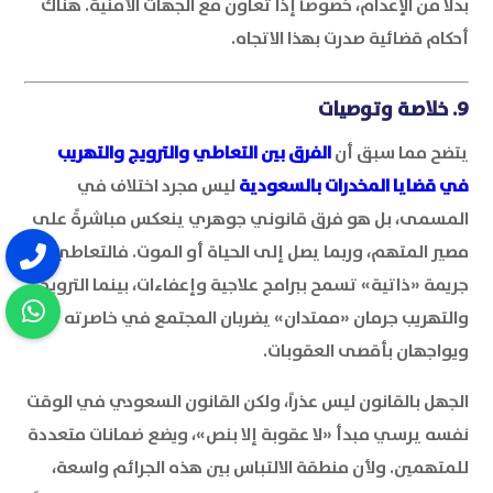
بدلاً من الإعدام، خصوصاً إذا تعاون مع الجهات الأمنية. هناك
أحكام قضائية صدرت بهذا الاتجاه.
9. خلاصة وتوصيات
يتضح مما سبق أن
الفرق بين التعاطي والترويج والتهريب
في قضايا المخدرات بالسعودية
ليس مجرد اختلاف في
المسمى، بل هو فرق قانوني جوهري ينعكس مباشرةً على
مصير المتهم، وربما يصل إلى الحياة أو الموت. فالتعاطي
جريمة «ذاتية» تسمح ببرامج علاجية وإعفاءات، بينما الترويج
والتهريب جرمان «ممتدان» يضربان المجتمع في خاصرته
ويواجهان بأقصى العقوبات.
الجهل بالقانون ليس عذراً، ولكن القانون السعودي في الوقت
نفسه يرسي مبدأ «لا عقوبة إلا بنص»، ويضع ضمانات متعددة
للمتهمين. ولأن منطقة الالتباس بين هذه الجرائم واسعة،