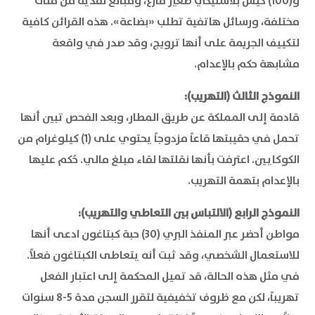
و(100) كيس بلاستيكي صغير فارغ، ومبالغ نقدية من فئات
مختلفة، ورسائل هاتفية تطلب «بضاعة». هذه القرائن كافية
لتكييف الجريمة على أنها ترويج، وقد صدر في واقعة
مشابهة حكم بالإعدام.
النموذج الثالث (التهريب):
قادمة إلى المملكة عن طريق المطار، وبعد الفحص تبين أنها
تحمل في حقيبتها قاعاً مزدوجاً يحتوي على (1) كيلوغرام من
الكوكايين. اعترفت بأنها نقلتها لقاء مبلغ مالي. حُكم عليها
بالإعدام بتهمة التهريب.
النموذج الرابع (الالتباس بين التعاطي والتهريب):
مواطن أحضر عبر المنفذ البري (30) حبة كبتاغون ادعى أنها
للاستعمال الشخصي، وقد ثبت أنه يتعاطى الكبتاغون فعلاً.
في مثل هذه الحالة، قد تميل المحكمة إلى اعتبار الفعل
تهريباً، لكن مع ظروف تخفيفية لتقرر السجن مدة 5-8 سنوات