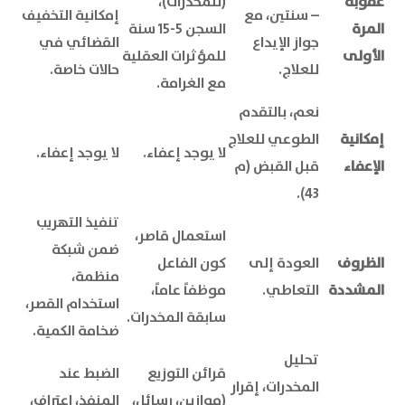
عقوبة
(للمخدرات)،
– سنتين، مع
إمكانية التخفيف
المرة
السجن 5-15 سنة
جواز الإيداع
القضائي في
الأولى
للمؤثرات العقلية
للعلاج.
حالات خاصة.
مع الغرامة.
نعم، بالتقدم
إمكانية
الطوعي للعلاج
لا يوجد إعفاء.
لا يوجد إعفاء.
الإعفاء
قبل القبض (م
43).
تنفيذ التهريب
استعمال قاصر،
ضمن شبكة
الظروف
العودة إلى
كون الفاعل
منظمة،
المشددة
التعاطي.
موظفاً عاماً،
استخدام القصر،
سابقة المخدرات.
ضخامة الكمية.
تحليل
قرائن التوزيع
الضبط عند
المخدرات، إقرار
(موازين، رسائل،
المنفذ، اعتراف،