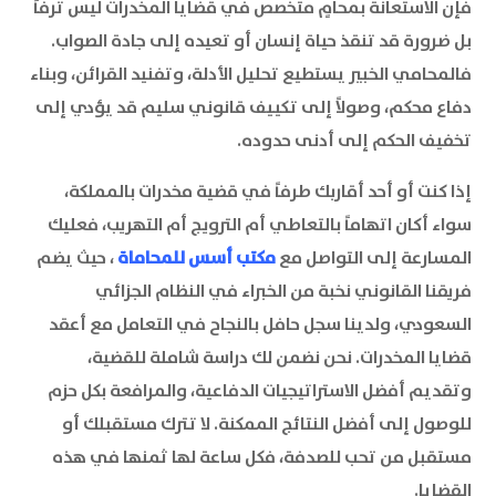
فإن الاستعانة بمحامٍ متخصص في قضايا المخدرات ليس ترفاً
بل ضرورة قد تنقذ حياة إنسان أو تعيده إلى جادة الصواب.
فالمحامي الخبير يستطيع تحليل الأدلة، وتفنيد القرائن، وبناء
دفاع محكم، وصولاً إلى تكييف قانوني سليم قد يؤدي إلى
تخفيف الحكم إلى أدنى حدوده.
إذا كنت أو أحد أقاربك طرفاً في قضية مخدرات بالمملكة،
سواء أكان اتهاماً بالتعاطي أم الترويج أم التهريب، فعليك
المسارعة إلى التواصل مع
مكتب أسس للمحاماة
، حيث يضم
فريقنا القانوني نخبة من الخبراء في النظام الجزائي
السعودي، ولدينا سجل حافل بالنجاح في التعامل مع أعقد
قضايا المخدرات. نحن نضمن لك دراسة شاملة للقضية،
وتقديم أفضل الاستراتيجيات الدفاعية، والمرافعة بكل حزم
للوصول إلى أفضل النتائج الممكنة. لا تترك مستقبلك أو
مستقبل من تحب للصدفة، فكل ساعة لها ثمنها في هذه
القضايا.