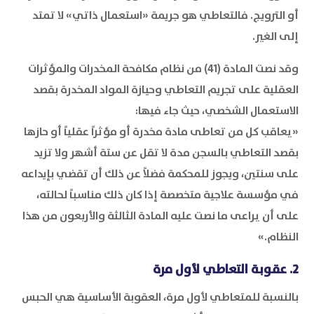
أو الترويج. فالتعاطي هو جريمة «استعمال ذاتي» لا تمتد
إلى الغير.
وقد نصت المادة (41) من نظام مكافحة المخدرات والمؤثرات
العقلية على تجريم التعاطي وحيازة المواد المخدرة بقصد
الاستعمال الشخصي، حيث جاء فيها:
«يعاقب كل من تعاطى مادة مخدرة أو مؤثراً عقلياً أو حازها
بقصد التعاطي بالسجن مدة لا تقل عن ستة أشهر ولا تزيد
على سنتين، ويجوز للمحكمة فضلاً عن ذلك أن تقضي بإيداعه
في مؤسسة علاجية متخصصة إذا كان ذلك مناسباً لحالته،
على أن يراعى ما نصت عليه المادة الثالثة والأربعون من هذا
النظام.»
2. عقوبة التعاطي لأول مرة
بالنسبة للمتعاطي لأول مرة، العقوبة الأساسية هي الحبس