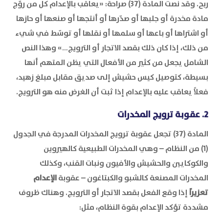
ربح. وقد نصت المادة (37) صراحة: «يعاقب بالإعدام كل من روّج
مادة مخدرة أو جلبها أو صدّرها أو أنتجها أو صنعها أو حازها
أو اشتراها أو باعها أو سلمها أو نقلها أو توسّط في شيء
من ذلك، إذا كان ذلك بقصد الاتجار أو الترويج…» وهذا النص
الشامل يجعل من كثير من الأفعال التي يظن المتهم أنها
بسيطة، كتوصيل كيس حشيش إلى صديق مقابل مبلغ زهيد،
فعلاً يعاقب عليه بالإعدام إذا ثبت أن الغرض منه هو الترويج.
2. عقوبة ترويج المخدرات
المادة (37) تجعل عقوبة ترويج المخدرات المدرجة في الجدول
(1) من النظام – وهي المخدرات الطبيعية كالهيروين
والكوكايين والحشيش والأفيون ونبات القنب، وكذلك
المخدرات المصنعة كالشبو والكبتاغون – عقوبة
الإعدام
تعزيراً
إذا وقع الفعل بقصد الاتجار أو الترويج. وهناك ظروف
مشددة تؤكد الإعدام بقوة النظام، مثل: