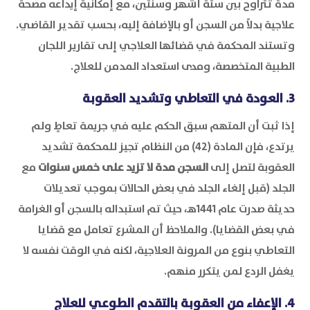
مدة تتراوح بين ستة أشهر وسنتين، مع إمكانية إيداعه مصحة
علاجية بدلاً من السجن أو بالإضافة إليه، بحسب تقدير القاضي.
وتستند المحكمة في قضائها العلاجي إلى تقارير اللجان
الطبية المتخصصة، ومدى استعداد المدمن للعلاج.
3. العودة في التعاطي وتشديد العقوبة
إذا ثبت أن المتهم سبق الحكم عليه في جريمة تعاطٍ ولم
يرتدع، فإن المادة (42) من النظام تجيز للمحكمة تشديد
العقوبة لتصل إلى
السجن مدة لا تزيد على خمس سنوات
مع
الجلد (قبل إلغاء الجلد في بعض الحالات بموجب تعديلات
حديثة صدرت عام 1441هـ، حيث تم استبداله بالسجن أو الغرامة
في بعض القضايا). والملاحظ أن المشرع تعامل مع قضايا
التعاطي بنوع من المرونة العلاجية، لكنه في الوقت نفسه لا
يغفل الردع لمن يتكرر منهم.
4. الإعفاء من العقوبة بالتقدم الطوعي للعلاج