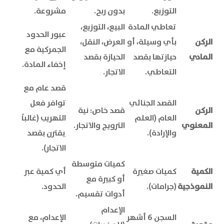
التوزيع.
بدون ربح.
مشروعة.
تعاطي المادة
البيع، التوزيع،
عبور الحدود
الركن
بأي وسيلة، أو
العرض، النقل،
الجمركية مع
المادي
حيازتها بقصد
الحيازة بقصد
إخفاء المادة.
التعاطي.
الاتجار.
قصد عام مع
القصد الجنائي
توافر فعل
الركن
قصد خاص: نية
العام (العلم
التهريب (غالباً
المعنوي
الترويج والاتجار.
والإرادة).
يقترن بقصد
الاتجار).
كميات متوسطة
الكمية
كميات صغيرة
أي كمية عبر
أو كبيرة مع
النموذجية
(جرامات).
الحدود.
أدوات تقسيم.
الإعدام
السجن 6 أشهر
الإعدام، مع