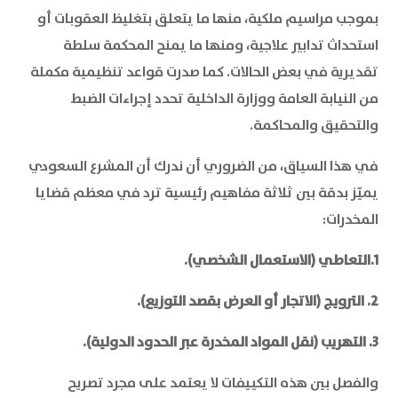
بموجب مراسيم ملكية، منها ما يتعلق بتغليظ العقوبات أو
استحداث تدابير علاجية، ومنها ما يمنح المحكمة سلطة
تقديرية في بعض الحالات. كما صدرت قواعد تنظيمية مكملة
من النيابة العامة ووزارة الداخلية تحدد إجراءات الضبط
والتحقيق والمحاكمة.
في هذا السياق، من الضروري أن ندرك أن المشرع السعودي
يميّز بدقة بين ثلاثة مفاهيم رئيسية ترد في معظم قضايا
المخدرات:
1.التعاطي (الاستعمال الشخصي).
2. الترويج (الاتجار أو العرض بقصد التوزيع).
3. التهريب (نقل المواد المخدرة عبر الحدود الدولية).
والفصل بين هذه التكييفات لا يعتمد على مجرد تصريح