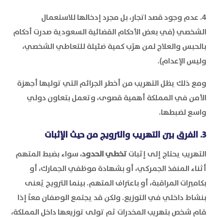
4. عدم وجود قصد اتجار، بل مجرد إدخالها للاستعمال
الشخصي (في بعض الأحكام القضائية السعودية صدرت أحكام
بالحبس والعلاج لمن هرّب كمية ضئيلة للتعاطي الشخصي،
وليس الإعدام).
ومع ذلك يظل التهريب من أخطر الجرائم التي توليها أجهزة
الأمن في المملكة أهمية قصوى، وتعمل بتعاون دولي
واسع لضبطها.
3. الفرق بين التهريب والترويج من حيث الإثبات
التهريب يحتاج إلى إثبات
تخطي الحدود
، سواء بضبط المتهم
أثناء المنفذ الجمركي، أو بشهادة موظفي الجمارك، أو
بكاميرات المراقبة، أو باعتراف المتهم. بينما الترويج يُعنى
بنشاط داخلي في التوزيع. ولكن قد يجتمع الوصفان معاً إذا
قام شخص بتهريب المخدرات ثم تولى توزيعها داخل المملكة،