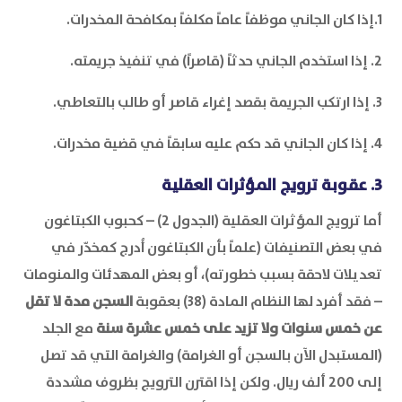
1.إذا كان الجاني موظفاً عاماً مكلفاً بمكافحة المخدرات.
2. إذا استخدم الجاني حدثاً (قاصراً) في تنفيذ جريمته.
3. إذا ارتكب الجريمة بقصد إغراء قاصر أو طالب بالتعاطي.
4. إذا كان الجاني قد حكم عليه سابقاً في قضية مخدرات.
3. عقوبة ترويج المؤثرات العقلية
أما ترويج المؤثرات العقلية (الجدول 2) – كحبوب الكبتاغون
في بعض التصنيفات (علماً بأن الكبتاغون أُدرج كمخدّر في
تعديلات لاحقة بسبب خطورته)، أو بعض المهدئات والمنومات
– فقد أفرد لها النظام المادة (38) بعقوبة
السجن مدة لا تقل
عن خمس سنوات ولا تزيد على خمس عشرة سنة
مع الجلد
(المستبدل الآن بالسجن أو الغرامة) والغرامة التي قد تصل
إلى 200 ألف ريال. ولكن إذا اقترن الترويج بظروف مشددة