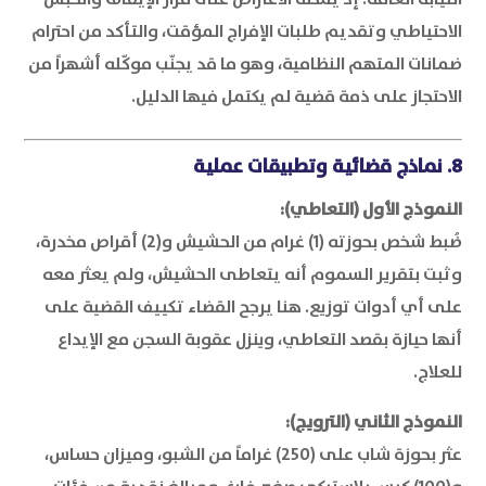
الاحتياطي وتقديم طلبات الإفراج المؤقت، والتأكد من احترام
ضمانات المتهم النظامية، وهو ما قد يجنّب موكّله أشهراً من
الاحتجاز على ذمة قضية لم يكتمل فيها الدليل.
8. نماذج قضائية وتطبيقات عملية
النموذج الأول (التعاطي):
ضُبط شخص بحوزته (1) غرام من الحشيش و(2) أقراص مخدرة،
وثبت بتقرير السموم أنه يتعاطى الحشيش، ولم يعثر معه
على أي أدوات توزيع. هنا يرجح القضاء تكييف القضية على
أنها حيازة بقصد التعاطي، وينزل عقوبة السجن مع الإيداع
للعلاج.
النموذج الثاني (الترويج):
عثر بحوزة شاب على (250) غراماً من الشبو، وميزان حساس،