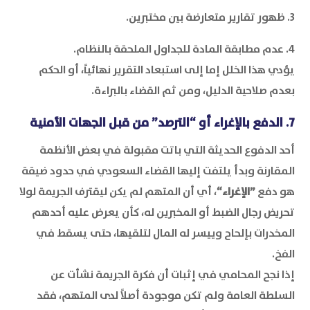
3. ظهور تقارير متعارضة بين مختبرين.
4. عدم مطابقة المادة للجداول الملحقة بالنظام.
يؤدي هذا الخلل إما إلى استبعاد التقرير نهائياً، أو الحكم
بعدم صلاحية الدليل، ومن ثم القضاء بالبراءة.
7. الدفع بالإغراء أو “الترصد” من قبل الجهات الأمنية
أحد الدفوع الحديثة التي باتت مقبولة في بعض الأنظمة
المقارنة وبدأ يلتفت إليها القضاء السعودي في حدود ضيقة
هو دفع
”الإغراء“
، أي أن المتهم لم يكن ليقترف الجريمة لولا
تحريض رجال الضبط أو المخبرين له، كأن يعرض عليه أحدهم
المخدرات بإلحاح وييسر له المال لتلقيها، حتى يسقط في
الفخ.
إذا نجح المحامي في إثبات أن فكرة الجريمة نشأت عن
السلطة العامة ولم تكن موجودة أصلاً لدى المتهم، فقد