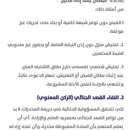
بقاعدة
”البطلان يمتد إلى الدليل“
.
من أمثلة ذلك:
1.القبض دون توفر شبهة كافية أو بناءً على تحريات غير
موثقة.
2. تفتيش منزل دون إذن النيابة العامة أو بحضور غير مندوبي
الضبط المختصين.
3. تفتيش شخصي تعسفي خارج نطاق الاشتباه المبرر.
عند إثبات بطلان القبض أو التفتيش، تنهار الدعوى غالباً،
وتنتهي بالبراءة لنقص الأدلة المشروعة.
2. انتفاء القصد الجنائي (الركن المعنوي)
لكي تتحقق المسؤولية الجنائية في جريمة المخدرات، لا بد
من توافر القصد الجنائي بعنصريه: العلم والإرادة. أي أن
يعلم المتهم بأن المادة المضبوطة مخدرة، وأن تتجه إرادته