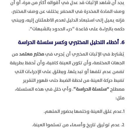
يجد أن شاهد الإثبات قد عدل في أقواله أكثر من مرة، أو أن
وصف المادة المخدرة في المحضر يختلف عن وصف المختبر،
فإنه يميل إلى استبعاد الدليل لعدم الاطمئنان إليه، ويبني
حكمه بالبراءة على قاعدة “درء الحدود بالشبهات”.
6. أخطاء التحليل المختبري وكسر سلسلة الحراسة
يُشترط في الإثبات المخبري أن يُجرى في
مختبر معتمد
من
الجهات المختصة، وأن تكون العينة كافية، وأن تُحفظ بطريقة
تضمن عدم تلفها أو تبديلها. ويطلق على الإجراءات التي
تضبط حركة العينة من لحظة الضبط حتى ظهور التقرير
مصطلح
”سلسلة الحراسة“
. وأي خلل في هذه السلسلة،
مثل:
1.عدم غلق العينة وختمها بحضور المتهم.
2. عدم توثيق تاريخ وأسماء من تسلموا العينة.