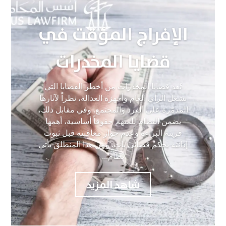
الإفراج المؤقت في
قضايا المخدرات
تُعد قضايا المخدرات من أخطر القضايا التي
تشغل الرأي العام وأجهزة العدالة، نظراً لآثارها
المدمّرة على الفرد والمجتمع. وفي مقابل ذلك،
يضمن النظام للمتهم حقوقاً أساسية، أهمها
قرينة البراءة وعدم جواز معاقبته قبل ثبوت
إدانته بحكم قضائي بات. ومن هذا المنطلق يأتي
نظام...
شاهد المزيد